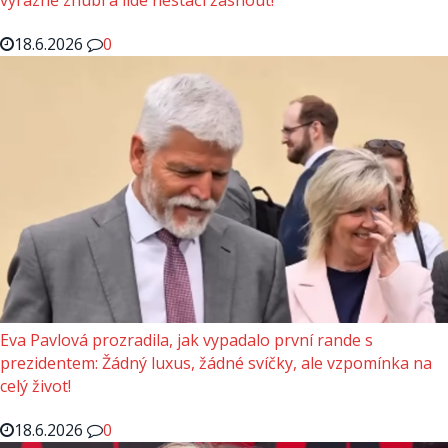
výrazně zhubl a lidé nestačí žasnout!
18.6.2026
0
Eva Pavlová prozradila, jak vypadalo první rande s
prezidentem: Žádný luxus, žádné svíčky, ale vzpomínka na
celý život!
18.6.2026
0