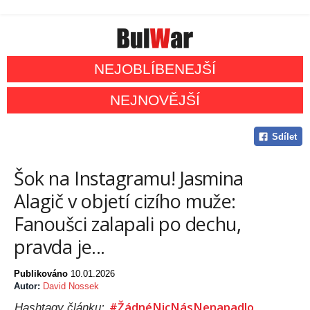
NEJOBLÍBENEJŠÍ
NEJNOVĚJŠÍ
Sdílet
Šok na Instagramu! Jasmina
Alagič v objetí cizího muže:
Fanoušci zalapali po dechu,
pravda je...
Publikováno
10.01.2026
Autor:
David Nossek
#ŽádnéNicNásNenapadlo
Hashtagy článku: