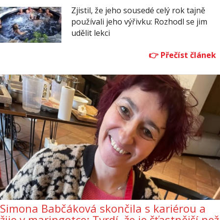
Zjistil, že jeho sousedé celý rok tajně
používali jeho výřivku: Rozhodl se jim
udělit lekci
Simona Babčáková skončila s kariérou a
žije v maringotce: Tvrdí, že je šťastnější než