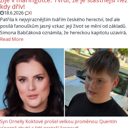
kdy dřív!
18.6.2026
0
Patřila k nejvýraznějším tvářím českého herectví, teď ale
posílá fanouškům jasný vzkaz: její život se mění od základů.
Simona Babčáková oznámila, že hereckou kapitolu uzavírá,
Read More
Syn Ornelly Koktové prošel velkou proměnou: Quentin