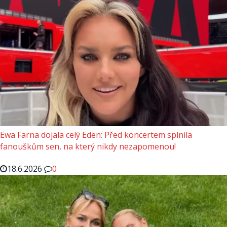
Ewa Farna dojala celý Eden: Před koncertem splnila
fanouškům sen, na který nikdy nezapomenou!
18.6.2026
0