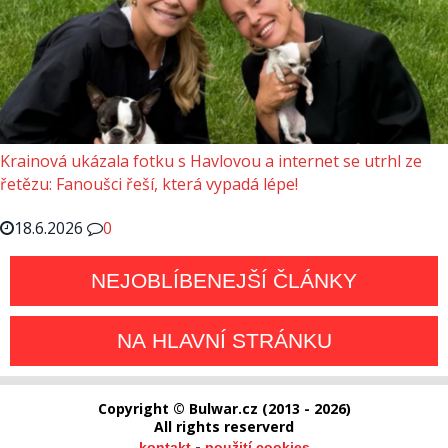
Krainová ukázala fotku s Havlovou a internet se utrhl ze
řetězu: Fanoušci řeší, která vypadá lépe!
18.6.2026
0
NEJOBLÍBENEJŠÍ ČLÁNKY
NA HLAVNÍ STRÁNKU
Copyright © Bulwar.cz (2013 - 2026)
All rights reserverd
-
kontakt
použití cookies