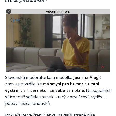
neznámým krasavcem?
Advertisement
Slovenská moderátorka a modelka
Jasmina Alagič
znovu potvrdila, že
má smysl pro humor a umí si
vystřelit z internetu i ze sebe samotné
. Na sociálních
sítích totiž sdílela snímek, který v první chvíli vyděsil i
pobavil tisíce fanoušků.
Pokračujte ve čtení článku na další straně níže.