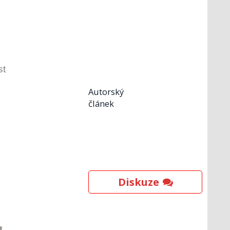
st
Autorský
článek
Diskuze