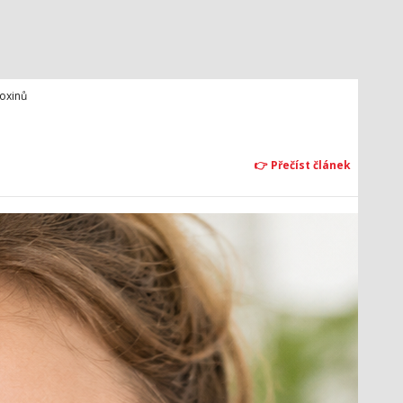
toxinů