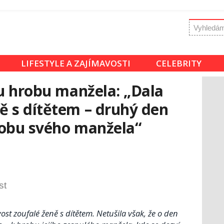
LIFESTYLE A ZAJÍMAVOSTI
CELEBRITY
 u hrobu manžela: „Dala
ě s dítětem – druhý den
hrobu svého manžela“
st
st zoufalé ženě s dítětem. Netušila však, že o den