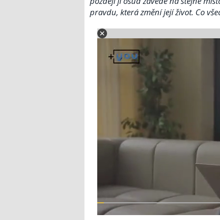
později ji osud zavede na stejné mís
pravdu, která změní její život. Co 