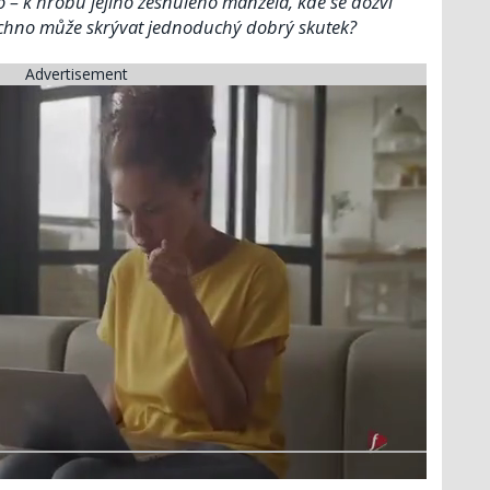
to – k hrobu jejího zesnulého manžela, kde se dozví
všechno může skrývat jednoduchý dobrý skutek?
Advertisement