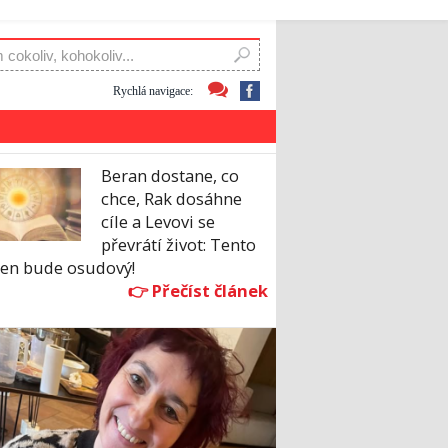
Rychlá navigace:
Beran dostane, co
chce, Rak dosáhne
cíle a Levovi se
převrátí život: Tento
den bude osudový!