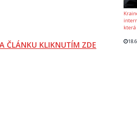
Krain
intern
která
18.
A ČLÁNKU KLIKNUTÍM ZDE