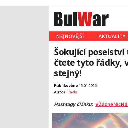
NEJNOVĚJŠÍ
AKTUALITY
Šokující poselství
čtete tyto řádky, 
stejný!
Publikováno
15.01.2026
Autor:
Pavla
#ŽádnéNicNá
Hashtagy článku: