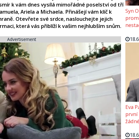
smír k vám dnes vysílá mimořádné poselství od tří
Syn O
uela, Ariela a Michaela. Přinášejí vám klíč k
promě
hraně. Otevřete své srdce, naslouchejte jejich
nesta
maci, která vás přiblíží k vašim nejhlubším snům.
18.
Advertisement
Eva P
první
žádné
18.