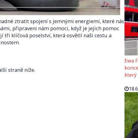
adné ztratit spojení s jemnými energiemi, které nás
 námi, připraveni nám pomoci, když je jejich pomoc
 tři klíčová poselství, která osvětlí naši cestu a
žnostem.
Ewa F
konce
lší straně níže.
který
18.