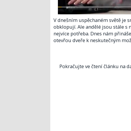
V dnešním uspěchaném světě je sn
obklopují. Ale andělé jsou stále s
nejvíce potřeba. Dnes nám přinášejí
otevřou dveře k neskutečným mo
Pokračujte ve čtení článku na da