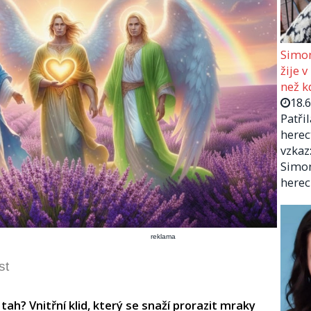
Simon
žije v
než kd
18.
Patři
herec
vzkaz:
Simon
herec
reklama
st
 tah? Vnitřní klid, který se snaží prorazit mraky