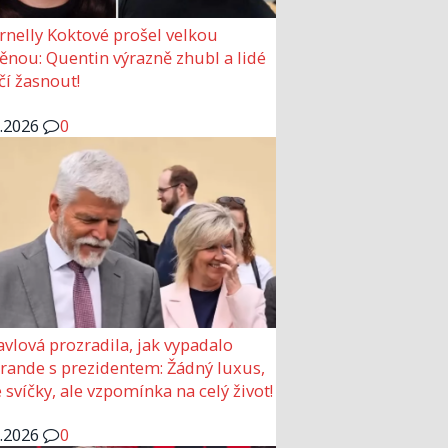
rnelly Koktové prošel velkou
nou: Quentin výrazně zhubl a lidé
čí žasnout!
6.2026
0
avlová prozradila, jak vypadalo
 rande s prezidentem: Žádný luxus,
 svíčky, ale vzpomínka na celý život!
6.2026
0