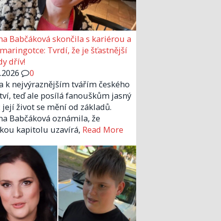
a Babčáková skončila s kariérou a
 maringotce: Tvrdí, že je šťastnější
y dřív!
6.2026
0
la k nejvýraznějším tvářím českého
tví, teď ale posílá fanouškům jasný
 její život se mění od základů.
a Babčáková oznámila, že
kou kapitolu uzavírá,
Read More