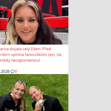
arna dojala celý Eden: Před
rtem splnila fanouškům sen, na
 nikdy nezapomenou!
6.2026
0