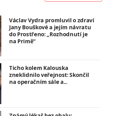
Václav Vydra promluvil o zdraví
Jany Bouškové a jejím návratu
do Prostřeno: „Rozhodnutí je
na Primě“
Ticho kolem Kalouska
zneklidnilo veřejnost: Skončil
na operačním sále a...
Známý lékař bez obalu: