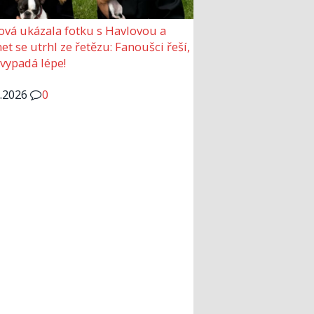
ová ukázala fotku s Havlovou a
et se utrhl ze řetězu: Fanoušci řeší,
 vypadá lépe!
6.2026
0