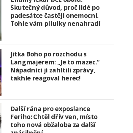
Skutečný důvod, proč lidé po
padesátce častěji onemocní.
Tohle vám pilulky nenahradí
Jitka Boho po rozchodu s
Langmajerem: „Je to mazec.“
Nápadníci jí zahltili zprávy,
takhle reagoval herec!
Další rána pro exposlance
Feriho: Chtěl dřív ven, místo
toho nová obžaloba za další
znásilnění