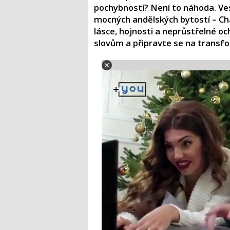
pochybností? Není to náhoda. Ve
mocných andělských bytostí – Cham
lásce, hojnosti a neprůstřelné oc
slovům a připravte se na transfor