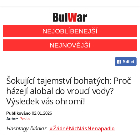
NEJOBLÍBENEJŠÍ
NEJNOVĚJŠÍ
Sdílet
Šokující tajemství bohatých: Proč
házejí alobal do vroucí vody?
Výsledek vás ohromí!
Publikováno
02.01.2026
Autor:
Pavla
#ŽádnéNicNásNenapadlo
Hashtagy článku: