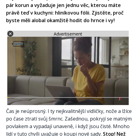
pár korun a vyžaduje jen jednu věc, kterou máte
právě teď v kuchyni: hliníkovou fólii. Zjistěte, proč
byste měli alobal okamžitě hodit do hrnce i vy!
Advertisement
Čas je neúprosný. I ty nejkvalitnější vidličky, nože a lžíce
po čase ztratí svůj šmrnc. Zašednou, pokryjí se matným
povlakem a vypadají unaveně, i když jsou čisté. Mnoho
lidí v tuto chvíli uvažuje o koupi nové sady.
Stop! Než