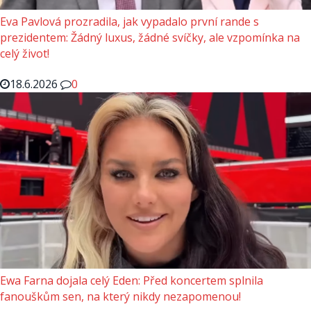
Eva Pavlová prozradila, jak vypadalo první rande s
prezidentem: Žádný luxus, žádné svíčky, ale vzpomínka na
celý život!
18.6.2026
0
Ewa Farna dojala celý Eden: Před koncertem splnila
fanouškům sen, na který nikdy nezapomenou!