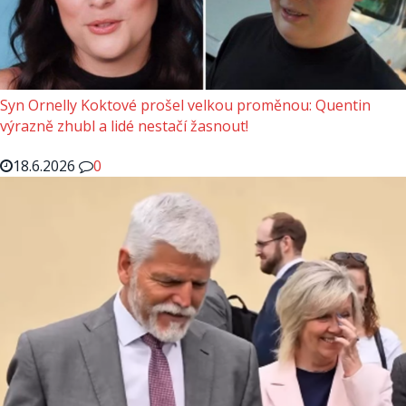
Syn Ornelly Koktové prošel velkou proměnou: Quentin
výrazně zhubl a lidé nestačí žasnout!
18.6.2026
0