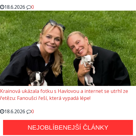
18.6.2026
0
Krainová ukázala fotku s Havlovou a internet se utrhl ze
řetězu: Fanoušci řeší, která vypadá lépe!
18.6.2026
0
NEJOBLÍBENEJŠÍ ČLÁNKY