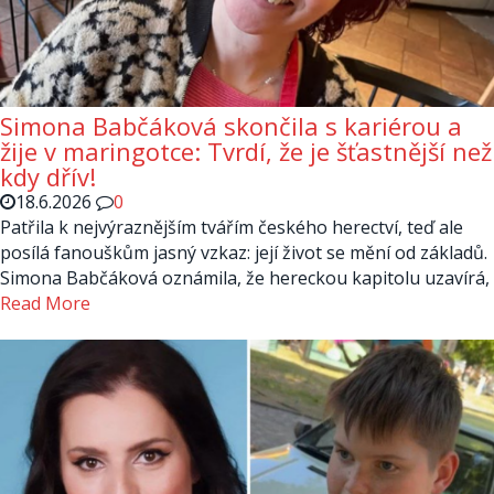
Simona Babčáková skončila s kariérou a
žije v maringotce: Tvrdí, že je šťastnější než
kdy dřív!
18.6.2026
0
Patřila k nejvýraznějším tvářím českého herectví, teď ale
posílá fanouškům jasný vzkaz: její život se mění od základů.
Simona Babčáková oznámila, že hereckou kapitolu uzavírá,
Read More