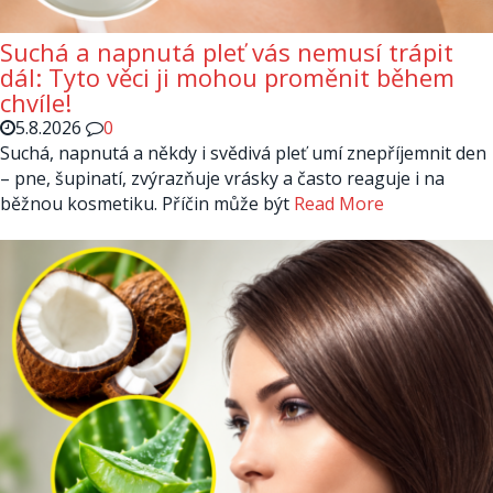
Suchá a napnutá pleť vás nemusí trápit
dál: Tyto věci ji mohou proměnit během
chvíle!
5.8.2026
0
Suchá, napnutá a někdy i svědivá pleť umí znepříjemnit den
– pne, šupinatí, zvýrazňuje vrásky a často reaguje i na
běžnou kosmetiku. Příčin může být
Read More