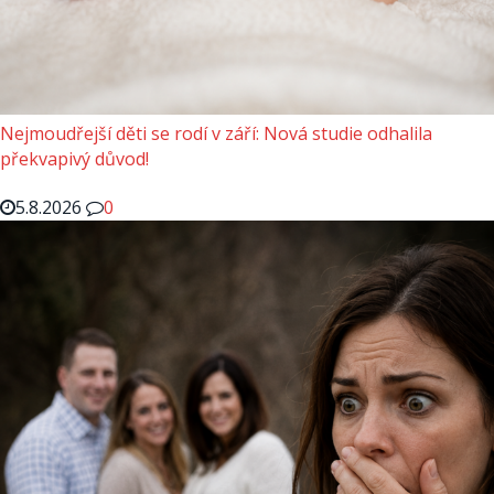
Nejmoudřejší děti se rodí v září: Nová studie odhalila
překvapivý důvod!
5.8.2026
0