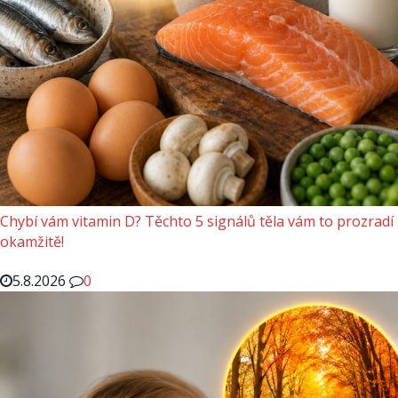
Chybí vám vitamin D? Těchto 5 signálů těla vám to prozradí
okamžitě!
5.8.2026
0