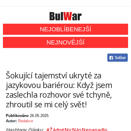
NEJOBLÍBENEJŠÍ
NEJNOVĚJŠÍ
Sdílet
Šokující tajemství ukryté za
jazykovou bariérou: Když jsem
zaslechla rozhovor své tchyně,
zhroutil se mi celý svět!
Publikováno
26.05.2025
Autor:
Redakce
#ŽádnéNicNásNenapadlo
Hashtagy článku: