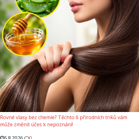
Rovné vlasy bez chemie? Těchto 6 přírodních triků vám
může změnit účes k nepoznání!
5.8.2026
0