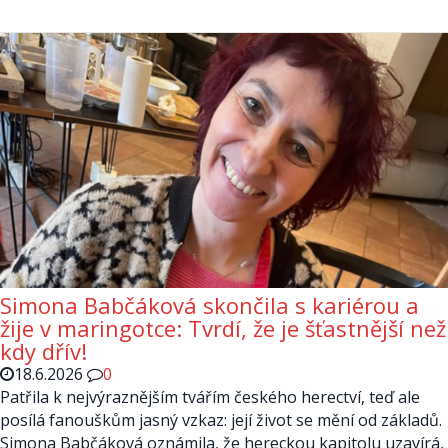
Simona Babčáková skončila s kariérou a
žije v maringotce: Tvrdí, že je šťastnější než
kdy dřív!
18.6.2026
0
Patřila k nejvýraznějším tvářím českého herectví, teď ale
posílá fanouškům jasný vzkaz: její život se mění od základů.
Simona Babčáková oznámila, že hereckou kapitolu uzavírá,