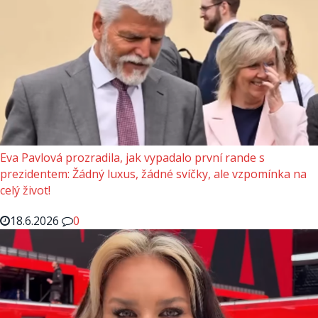
Eva Pavlová prozradila, jak vypadalo první rande s
prezidentem: Žádný luxus, žádné svíčky, ale vzpomínka na
celý život!
18.6.2026
0