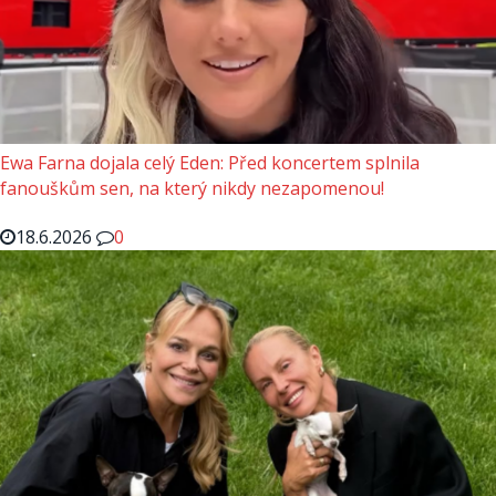
Ewa Farna dojala celý Eden: Před koncertem splnila
fanouškům sen, na který nikdy nezapomenou!
18.6.2026
0