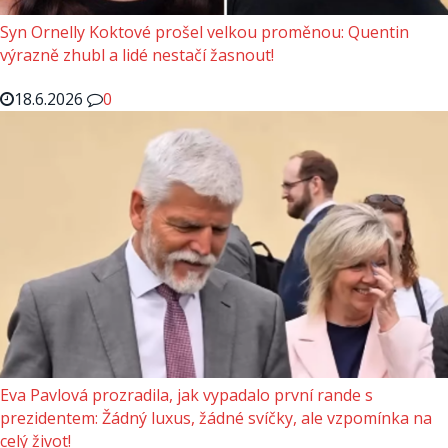
Syn Ornelly Koktové prošel velkou proměnou: Quentin
výrazně zhubl a lidé nestačí žasnout!
18.6.2026
0
Eva Pavlová prozradila, jak vypadalo první rande s
prezidentem: Žádný luxus, žádné svíčky, ale vzpomínka na
celý život!