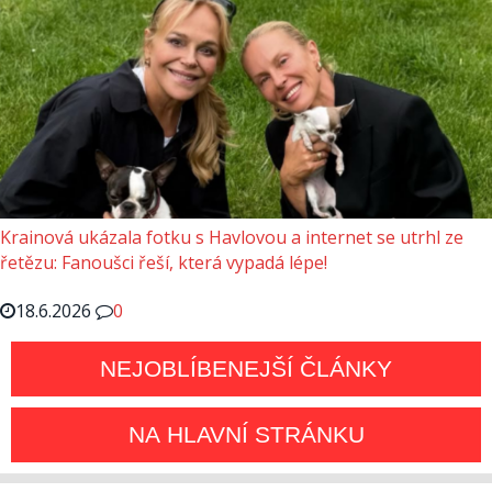
Krainová ukázala fotku s Havlovou a internet se utrhl ze
řetězu: Fanoušci řeší, která vypadá lépe!
18.6.2026
0
NEJOBLÍBENEJŠÍ ČLÁNKY
NA HLAVNÍ STRÁNKU