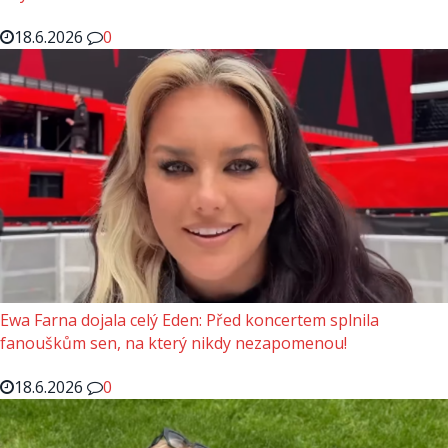
18.6.2026
0
Ewa Farna dojala celý Eden: Před koncertem splnila
fanouškům sen, na který nikdy nezapomenou!
18.6.2026
0