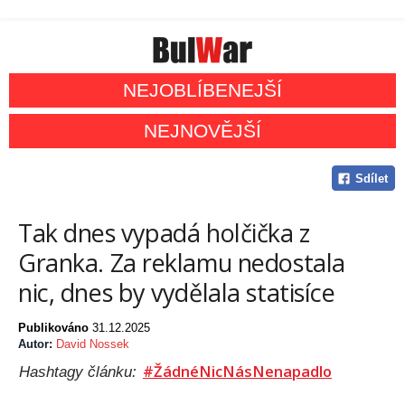
NEJOBLÍBENEJŠÍ
NEJNOVĚJŠÍ
Sdílet
Tak dnes vypadá holčička z
Granka. Za reklamu nedostala
nic, dnes by vydělala statisíce
Publikováno
31.12.2025
Autor:
David Nossek
#ŽádnéNicNásNenapadlo
Hashtagy článku: