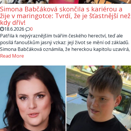
Simona Babčáková skončila s kariérou a
žije v maringotce: Tvrdí, že je šťastnější než
kdy dřív!
18.6.2026
0
Patřila k nejvýraznějším tvářím českého herectví, teď ale
posílá fanouškům jasný vzkaz: její život se mění od základů.
Simona Babčáková oznámila, že hereckou kapitolu uzavírá,
Read More