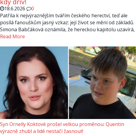
kdy dřív!
18.6.2026
0
Patřila k nejvýraznějším tvářím českého herectví, teď ale
posílá fanouškům jasný vzkaz: její život se mění od základů.
Simona Babčáková oznámila, že hereckou kapitolu uzavírá,
Read More
Syn Ornelly Koktové prošel velkou proměnou: Quentin
výrazně zhubl a lidé nestačí žasnout!