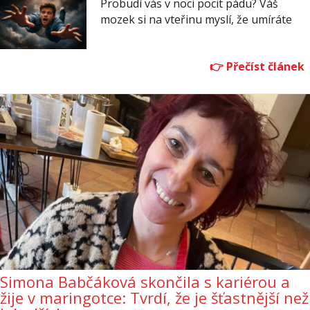
Probudí vás v noci pocit pádu? Váš
mozek si na vteřinu myslí, že umíráte
Simona Babčáková skončila s kariérou a
žije v maringotce: Tvrdí, že je šťastnější než