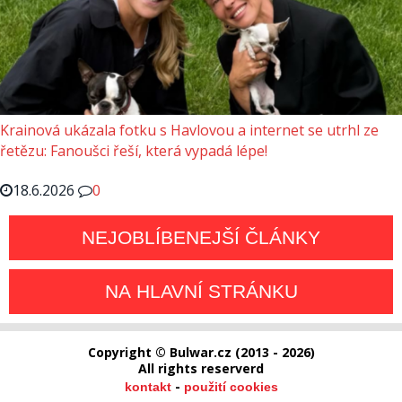
Krainová ukázala fotku s Havlovou a internet se utrhl ze
řetězu: Fanoušci řeší, která vypadá lépe!
18.6.2026
0
NEJOBLÍBENEJŠÍ ČLÁNKY
NA HLAVNÍ STRÁNKU
Copyright © Bulwar.cz (2013 - 2026)
All rights reserverd
-
kontakt
použití cookies