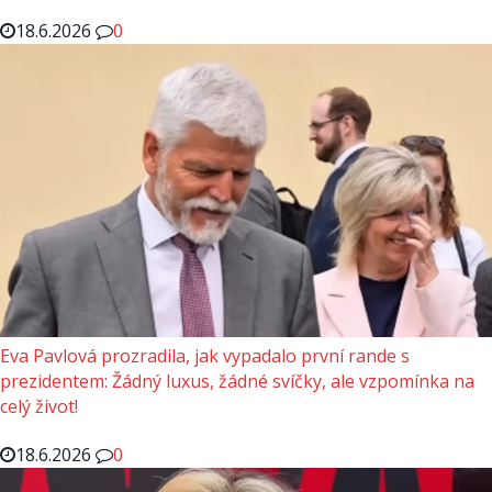
18.6.2026
0
Eva Pavlová prozradila, jak vypadalo první rande s
prezidentem: Žádný luxus, žádné svíčky, ale vzpomínka na
celý život!
18.6.2026
0