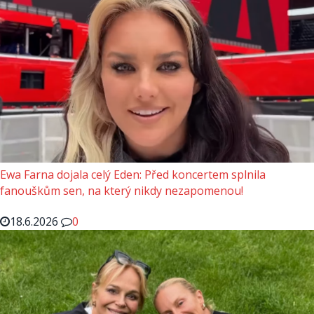
Ewa Farna dojala celý Eden: Před koncertem splnila
fanouškům sen, na který nikdy nezapomenou!
18.6.2026
0