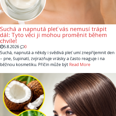
Suchá a napnutá pleť vás nemusí trápit
dál: Tyto věci ji mohou proměnit během
chvíle!
5.8.2026
0
Suchá, napnutá a někdy i svědivá pleť umí znepříjemnit den
– pne, šupinatí, zvýrazňuje vrásky a často reaguje i na
běžnou kosmetiku. Příčin může být
Read More