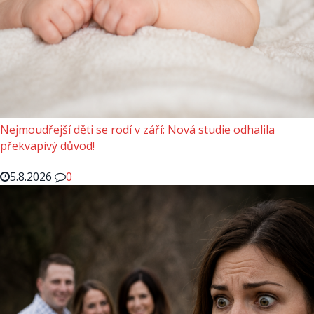
Nejmoudřejší děti se rodí v září: Nová studie odhalila
překvapivý důvod!
5.8.2026
0