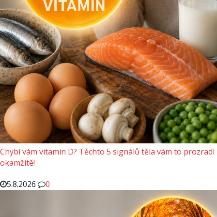
Chybí vám vitamin D? Těchto 5 signálů těla vám to prozradí
okamžitě!
5.8.2026
0