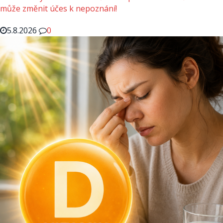
může změnit účes k nepoznání!
5.8.2026
0