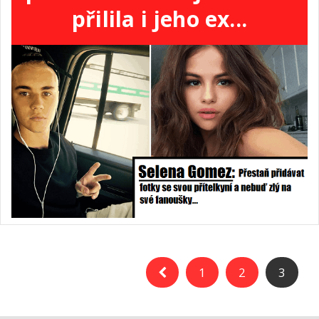
přilila i jeho ex...
1
2
3