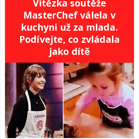
Vítězka soutěže
MasterChef válela v
kuchyni už za mlada.
Podívejte, co zvládala
jako dítě