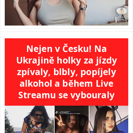
Nejen v Česku! Na
Ukrajině holky za jízdy
zpívaly, blbly, popíjely
alkohol a během Live
Streamu se vybouraly