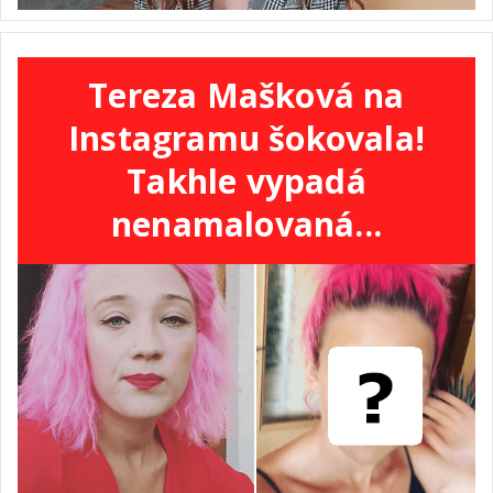
Tereza Mašková na
Instagramu šokovala!
Takhle vypadá
nenamalovaná...