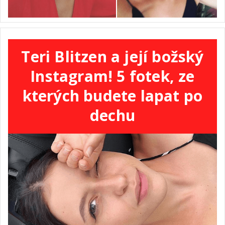
Teri Blitzen a její božský
Instagram! 5 fotek, ze
kterých budete lapat po
dechu