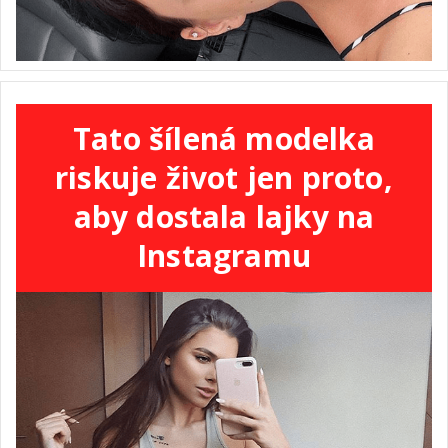
Tato šílená modelka
riskuje život jen proto,
aby dostala lajky na
Instagramu