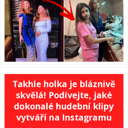
Takhle holka je bláznivě
skvělá! Podívejte, jaké
dokonalé hudební klipy
vytváří na Instagramu