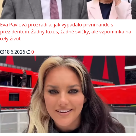
Eva Pavlová prozradila, jak vypadalo první rande s
prezidentem: Žádný luxus, žádné svíčky, ale vzpomínka na
celý život!
18.6.2026
0