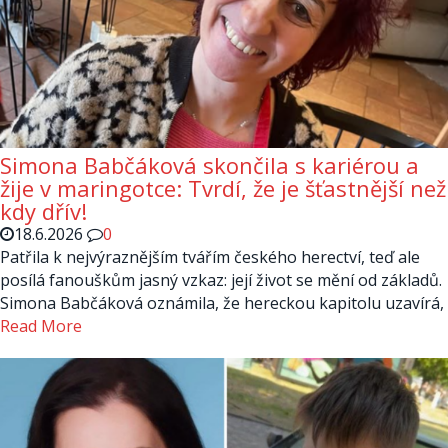
Simona Babčáková skončila s kariérou a
žije v maringotce: Tvrdí, že je šťastnější než
kdy dřív!
18.6.2026
0
Patřila k nejvýraznějším tvářím českého herectví, teď ale
posílá fanouškům jasný vzkaz: její život se mění od základů.
Simona Babčáková oznámila, že hereckou kapitolu uzavírá,
Read More