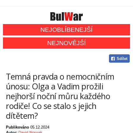
NEJOBLÍBENEJŠÍ
NEJNOVĚJŠÍ
Sdílet
Temná pravda o nemocničním
únosu: Olga a Vadim prožili
nejhorší noční můru každého
rodiče! Co se stalo s jejich
dítětem?
Publikováno
05.12.2024
Autor:
David Nossek