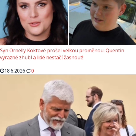
Syn Ornelly Koktové prošel velkou proměnou: Quentin
výrazně zhubl a lidé nestačí žasnout!
18.6.2026
0