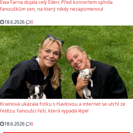
Ewa Farna dojala celý Eden: Před koncertem splnila
fanouškům sen, na který nikdy nezapomenou!
18.6.2026
0
Krainová ukázala fotku s Havlovou a internet se utrhl ze
řetězu: Fanoušci řeší, která vypadá lépe!
18.6.2026
0