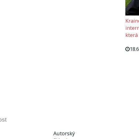
Krain
intern
která
18.
ost
Autorský