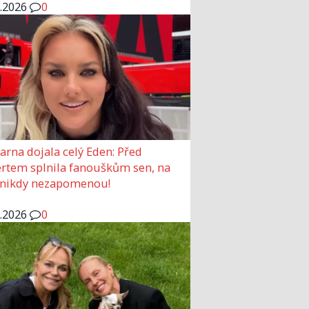
6.2026
0
arna dojala celý Eden: Před
rtem splnila fanouškům sen, na
 nikdy nezapomenou!
6.2026
0