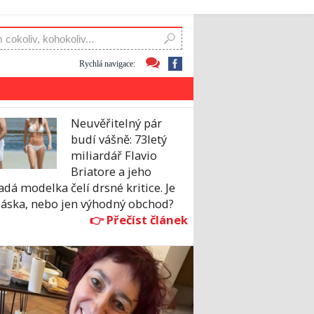
Rychlá navigace:
Neuvěřitelný pár
budí vášně: 73letý
miliardář Flavio
Briatore a jeho
dá modelka čelí drsné kritice. Je
láska, nebo jen výhodný obchod?