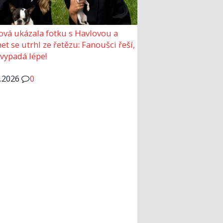
ová ukázala fotku s Havlovou a
et se utrhl ze řetězu: Fanoušci řeší,
 vypadá lépe!
6.2026
0