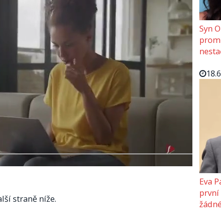
Syn O
promě
nesta
18.
Eva P
první
lší straně níže.
žádné