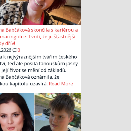
a Babčáková skončila s kariérou a
 maringotce: Tvrdí, že je šťastnější
y dřív!
6.2026
0
la k nejvýraznějším tvářím českého
tví, teď ale posílá fanouškům jasný
 její život se mění od základů.
a Babčáková oznámila, že
kou kapitolu uzavírá,
Read More