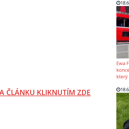
18.
Ewa F
konce
který
18.
A ČLÁNKU KLIKNUTÍM ZDE