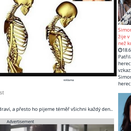
Simon
žije v
než kd
18.
Patři
herec
vzkaz:
Simon
reklama
herec
st
aví, a přesto ho pijeme téměř všichni každý den...
Advertisement