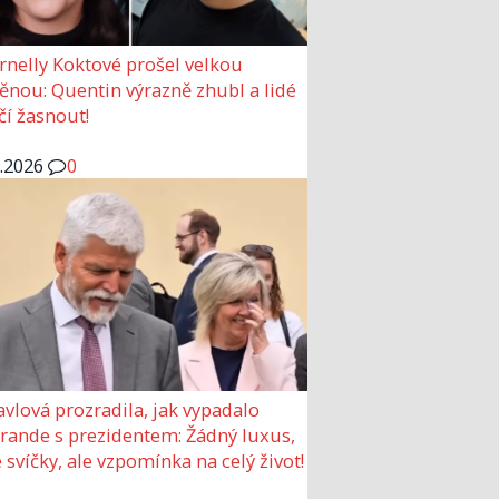
rnelly Koktové prošel velkou
nou: Quentin výrazně zhubl a lidé
čí žasnout!
6.2026
0
avlová prozradila, jak vypadalo
 rande s prezidentem: Žádný luxus,
 svíčky, ale vzpomínka na celý život!