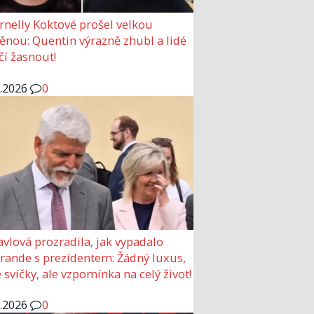
rnelly Koktové prošel velkou
nou: Quentin výrazně zhubl a lidé
čí žasnout!
6.2026
0
avlová prozradila, jak vypadalo
 rande s prezidentem: Žádný luxus,
 svíčky, ale vzpomínka na celý život!
6.2026
0