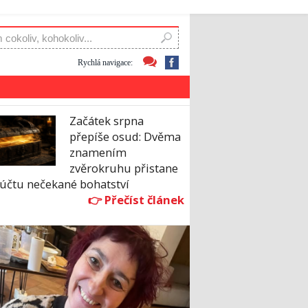
Rychlá navigace:
Začátek srpna
přepíše osud: Dvěma
znamením
zvěrokruhu přistane
 účtu nečekané bohatství