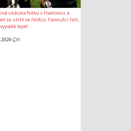
ová ukázala fotku s Havlovou a
et se utrhl ze řetězu: Fanoušci řeší,
 vypadá lépe!
6.2026
0