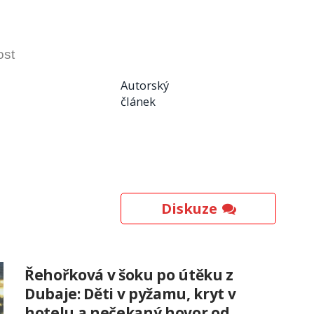
ost
Autorský
článek
Diskuze
Řehořková v šoku po útěku z
Dubaje: Děti v pyžamu, kryt v
hotelu a nečekaný hovor od