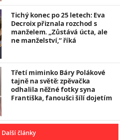
Tichý konec po 25 letech: Eva
Decroix přiznala rozchod s
manželem. „Zůstává úcta, ale
ne manželství,“ říká
Třetí miminko Báry Polákové
tajně na světě: zpěvačka
odhalila něžné fotky syna
Františka, fanoušci šílí dojetím
Další články