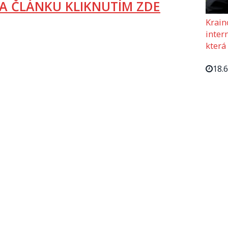
A ČLÁNKU KLIKNUTÍM ZDE
Krain
intern
která
18.