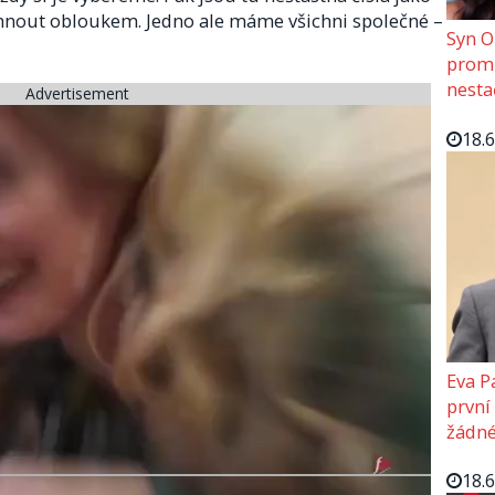
yhnout obloukem. Jedno ale máme všichni společné –
Syn O
promě
nesta
Advertisement
18.
Eva P
první
žádné
18.