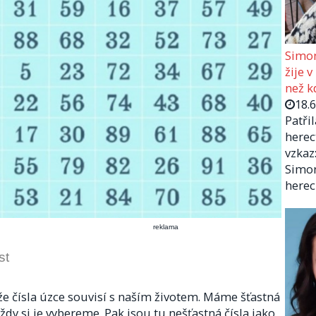
Simon
žije v
než kd
18.
Patři
herec
vzkaz:
Simon
herec
reklama
st
e čísla úzce souvisí s naším životem. Máme šťastná
ždy si je vybereme. Pak jsou tu nešťastná čísla jako