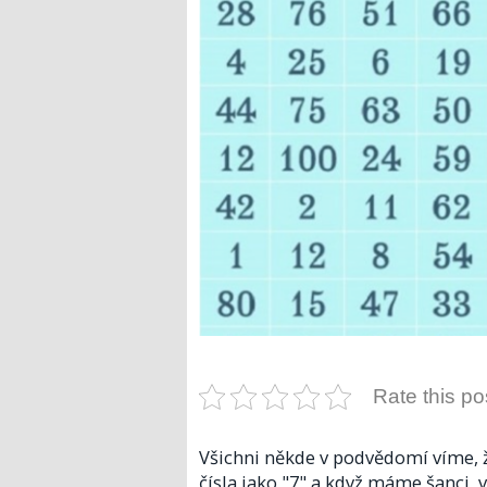
Rate this po
Všichni někde v podvědomí víme, ž
čísla jako "7" a když máme šanci, v