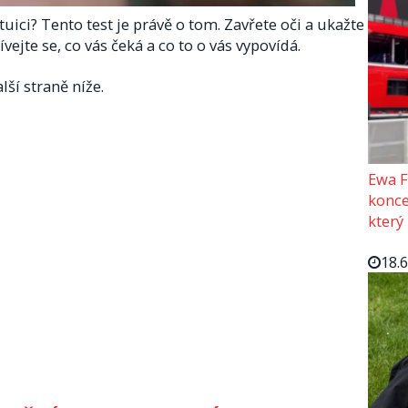
uici? Tento test je právě o tom. Zavřete oči a ukažte
vejte se, co vás čeká a co to o vás vypovídá.
lší straně níže.
Ewa F
konce
který
18.