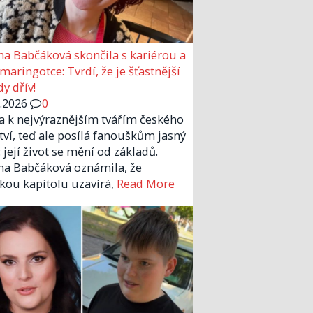
a Babčáková skončila s kariérou a
 maringotce: Tvrdí, že je šťastnější
y dřív!
6.2026
0
la k nejvýraznějším tvářím českého
tví, teď ale posílá fanouškům jasný
 její život se mění od základů.
a Babčáková oznámila, že
kou kapitolu uzavírá,
Read More