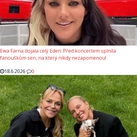
Ewa Farna dojala celý Eden: Před koncertem splnila
fanouškům sen, na který nikdy nezapomenou!
18.6.2026
0