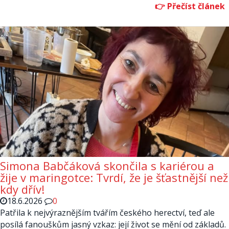
Simona Babčáková skončila s kariérou a
žije v maringotce: Tvrdí, že je šťastnější než
kdy dřív!
18.6.2026
0
Patřila k nejvýraznějším tvářím českého herectví, teď ale
posílá fanouškům jasný vzkaz: její život se mění od základů.