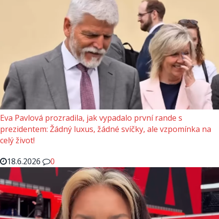
Eva Pavlová prozradila, jak vypadalo první rande s
prezidentem: Žádný luxus, žádné svíčky, ale vzpomínka na
celý život!
18.6.2026
0