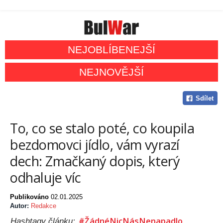
NEJOBLÍBENEJŠÍ
NEJNOVĚJŠÍ
Sdílet
To, co se stalo poté, co koupila
bezdomovci jídlo, vám vyrazí
dech: Zmačkaný dopis, který
odhaluje víc
Publikováno
02.01.2025
Autor:
Redakce
#ŽádnéNicNásNenapadlo
Hashtagy článku: