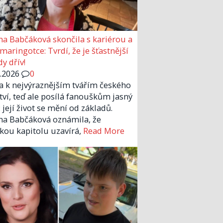
a Babčáková skončila s kariérou a
 maringotce: Tvrdí, že je šťastnější
y dřív!
6.2026
0
la k nejvýraznějším tvářím českého
tví, teď ale posílá fanouškům jasný
 její život se mění od základů.
a Babčáková oznámila, že
kou kapitolu uzavírá,
Read More