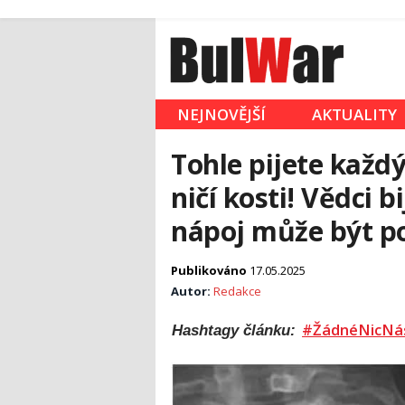
NEJNOVĚJŠÍ
AKTUALITY
Tohle pijete každý
ničí kosti! Vědci b
nápoj může být p
Publikováno
17.05.2025
Autor:
Redakce
#ŽádnéNicNá
Hashtagy článku: