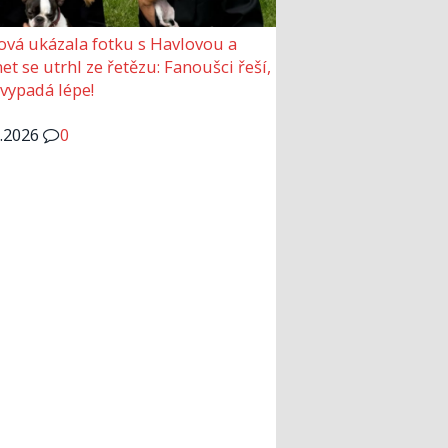
ová ukázala fotku s Havlovou a
et se utrhl ze řetězu: Fanoušci řeší,
 vypadá lépe!
6.2026
0