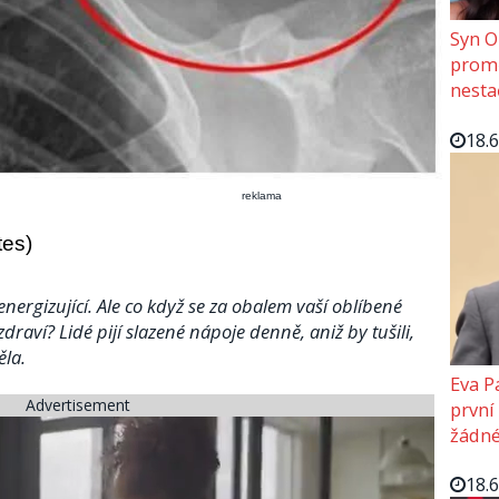
Syn O
promě
nesta
18.
reklama
tes)
energizující. Ale co když se za obalem vaší oblíbené
draví? Lidé pijí slazené nápoje denně, aniž by tušili,
ěla.
Eva P
Advertisement
první
žádné
18.