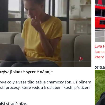
Ewa F
konce
který
18.
nazývají sladké sycené nápoje
vka coly a vaše tělo zažije chemický šok. Už během
í procesy, které vedou k oslabení kostí, přetížení
lší straně níže.