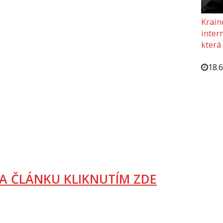
Krain
intern
která
18.
A ČLÁNKU KLIKNUTÍM ZDE