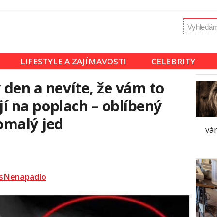
LIFESTYLE A ZAJÍMAVOSTI
CELEBRITY
 den a nevíte, že vám to
ijí na poplach – oblíbený
omalý jed
vám
sNenapadlo