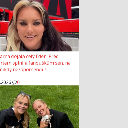
arna dojala celý Eden: Před
rtem splnila fanouškům sen, na
 nikdy nezapomenou!
6.2026
0