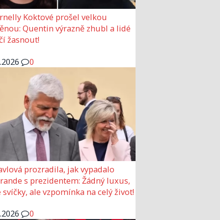
rnelly Koktové prošel velkou
nou: Quentin výrazně zhubl a lidé
čí žasnout!
6.2026
0
avlová prozradila, jak vypadalo
 rande s prezidentem: Žádný luxus,
 svíčky, ale vzpomínka na celý život!
6.2026
0