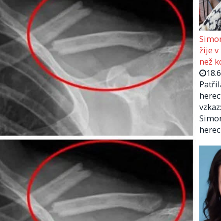
Simon
žije v
než kd
18.
Patři
herec
vzkaz:
Simon
herec