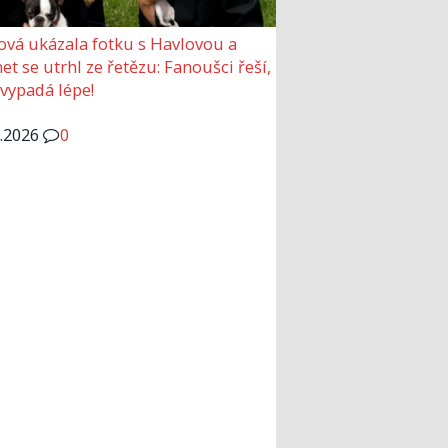
ová ukázala fotku s Havlovou a
et se utrhl ze řetězu: Fanoušci řeší,
 vypadá lépe!
6.2026
0