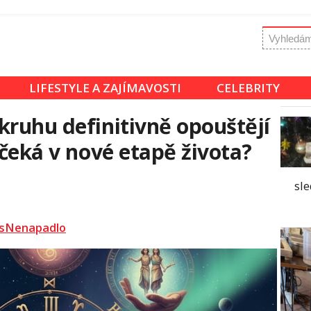
LIFESTYLE A ZAJÍMAVOSTI
CELEBRITY
kruhu definitivně opouštějí
 čeká v nové etapě života?
sle
sNenapadlo