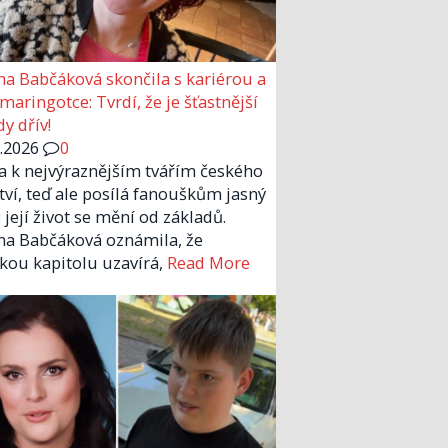
a Babčáková skončila s kariérou a
 maringotce: Tvrdí, že je šťastnější
y dřív!
6.2026
0
la k nejvýraznějším tvářím českého
tví, teď ale posílá fanouškům jasný
 její život se mění od základů.
a Babčáková oznámila, že
kou kapitolu uzavírá,
Read More