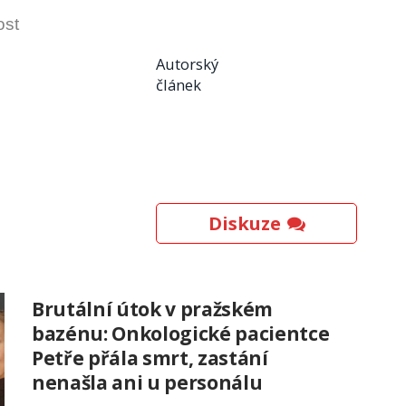
ost
Autorský
článek
Diskuze
Brutální útok v pražském
bazénu: Onkologické pacientce
Petře přála smrt, zastání
nenašla ani u personálu