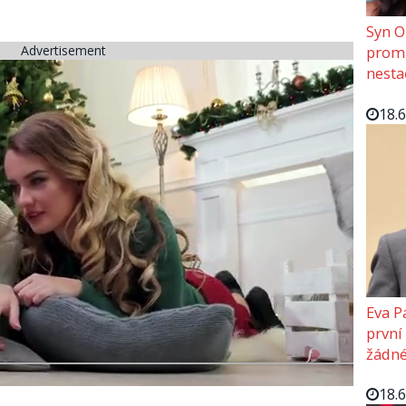
Syn O
Advertisement
promě
nesta
18.
Eva P
první
žádné
18.