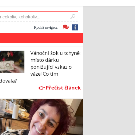
Rychlá navigace:
Vánoční šok u tchyně:
místo dárku
ponižující vzkaz o
váze! Co tím
dovala?