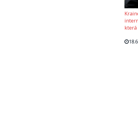
Krain
intern
která
18.