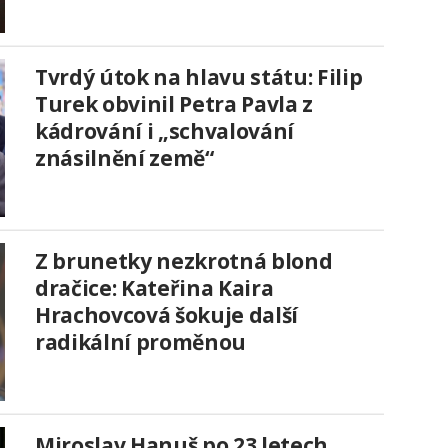
Tvrdý útok na hlavu státu: Filip
Turek obvinil Petra Pavla z
kádrování i „schvalování
znásilnění země“
Z brunetky nezkrotná blond
dračice: Kateřina Kaira
Hrachovcová šokuje další
radikální proměnou
Miroslav Hanuš po 23 letech