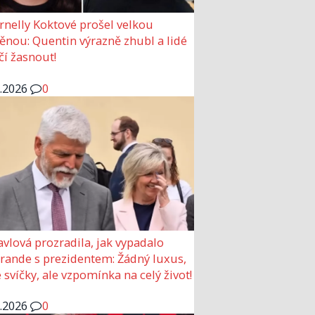
rnelly Koktové prošel velkou
nou: Quentin výrazně zhubl a lidé
čí žasnout!
6.2026
0
avlová prozradila, jak vypadalo
 rande s prezidentem: Žádný luxus,
 svíčky, ale vzpomínka na celý život!
6.2026
0