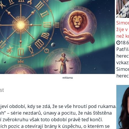
Simon
žije v
než kd
18.
Patři
herec
vzkaz:
Simon
herec
reklama
st
jeví období, kdy se zdá, že se vše hroutí pod rukama.
h“ – série nezdarů, únavy a pocitu, že nás štěstěna
í zvěrokruhu však toto období právě teď končí.
ích pozic a otevírají brány k úspěchu, o kterém se