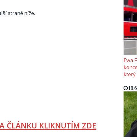
lší straně níže.
Ewa F
konce
který
18.
A ČLÁNKU KLIKNUTÍM ZDE