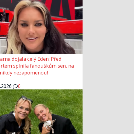
arna dojala celý Eden: Před
rtem splnila fanouškům sen, na
 nikdy nezapomenou!
6.2026
0