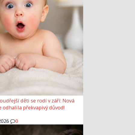
udřejší děti se rodí v září: Nová
e odhalila překvapivý důvod!
2026
0