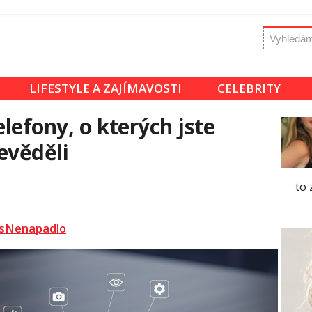
LIFESTYLE A ZAJÍMAVOSTI
CELEBRITY
elefony, o kterých jste
evěděli
to 
sNenapadlo