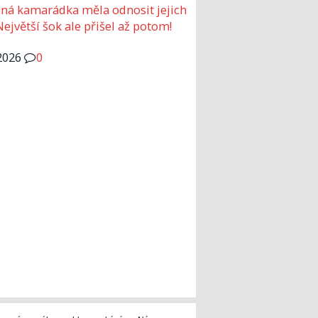
ná kamarádka měla odnosit jejich
Největší šok ale přišel až potom!
2026
0