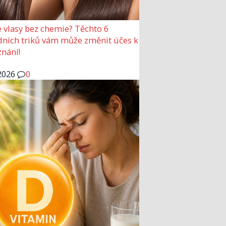
 vlasy bez chemie? Těchto 6
dních triků vám může změnit účes k
nání!
2026
0