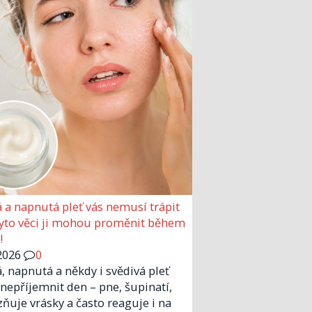
 a napnutá pleť vás nemusí trápit
Tyto věci ji mohou proměnit během
!
2026
0
, napnutá a někdy i svědivá pleť
nepříjemnit den – pne, šupinatí,
zňuje vrásky a často reaguje i na