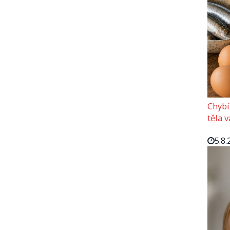
Chybí
těla 
5.8.