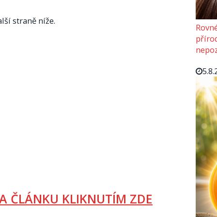
lší straně níže.
Rovné
příro
nepoz
5.8.
A ČLÁNKU KLIKNUTÍM ZDE