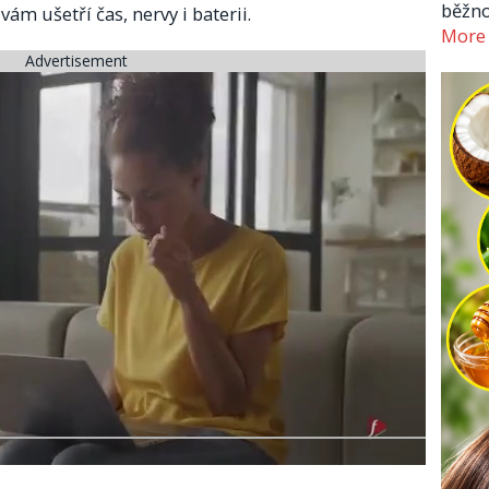
běžno
ám ušetří čas, nervy i baterii.
More
Advertisement