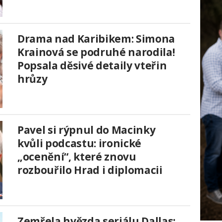
Drama nad Karibikem: Simona
Krainová se podruhé narodila!
Popsala děsivé detaily vteřin
hrůzy
Pavel si rýpnul do Macinky
kvůli podcastu: ironické
„ocenění“, které znovu
rozbouřilo Hrad i diplomacii
Zemřela hvězda seriálu Dallas: