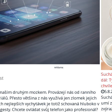
reklama
Suchá
st
dál: 
chvíle
5.8.
a naším druhým mozkem. Provázejí nás od ranního
Suchá
álů. Přesto většina z nás využívá jen zlomek jejich
umí z
h nejlepších vychytávek je totiž schovaná hluboko v
zvýra
sty. Chcete ovládat svůj telefon jako profesionál?