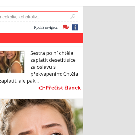
Rychlá navigace:
Sestra po ní chtěla
zaplatit desetitisíce
za oslavu s
překvapením: Chtěla
zaplatit, ale pak…