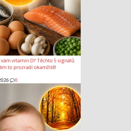
 vám vitamin D? Těchto 5 signálů
vám to prozradí okamžitě!
2026
0