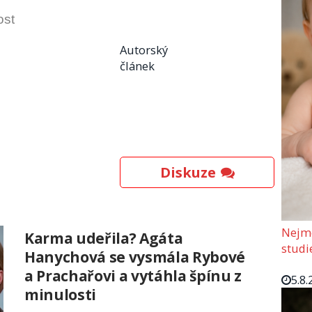
ost
Autorský
článek
Diskuze
Nejmo
Karma udeřila? Agáta
studi
Hanychová se vysmála Rybové
a Prachařovi a vytáhla špínu z
5.8.
minulosti