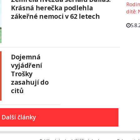
Rodin
Krásná herečka podlehla
dítě: 
zákeřné nemoci v 62 letech
5.8.
Dojemná
vyjádření
Trošky
zasahují do
citů
Další články