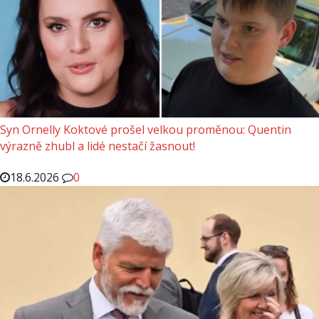
Syn Ornelly Koktové prošel velkou proměnou: Quentin
výrazně zhubl a lidé nestačí žasnout!
18.6.2026
0