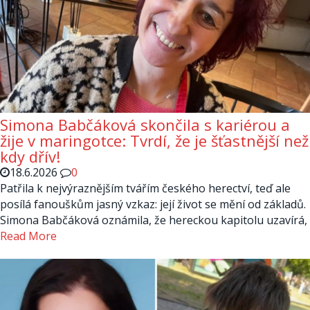
Simona Babčáková skončila s kariérou a
žije v maringotce: Tvrdí, že je šťastnější než
kdy dřív!
18.6.2026
0
Patřila k nejvýraznějším tvářím českého herectví, teď ale
posílá fanouškům jasný vzkaz: její život se mění od základů.
Simona Babčáková oznámila, že hereckou kapitolu uzavírá,
Read More