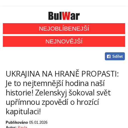
NEJOBLÍBENEJŠÍ
NEJNOVĚJŠÍ
Sdílet
UKRAJINA NA HRANĚ PROPASTI:
Je to nejtemnější hodina naší
historie! Zelenskyj šokoval svět
upřímnou zpovědí o hrozící
kapitulaci!
Publikováno
05.01.2026
Autor:
Pavla