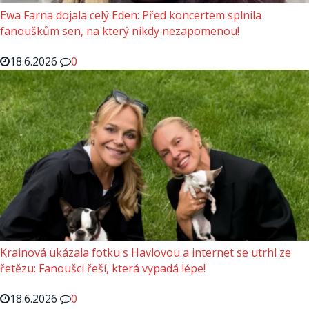
Ewa Farna dojala celý Eden: Před koncertem splnila
fanouškům sen, na který nikdy nezapomenou!
18.6.2026
0
Krainová ukázala fotku s Havlovou a internet se utrhl ze
řetězu: Fanoušci řeší, která vypadá lépe!
18.6.2026
0