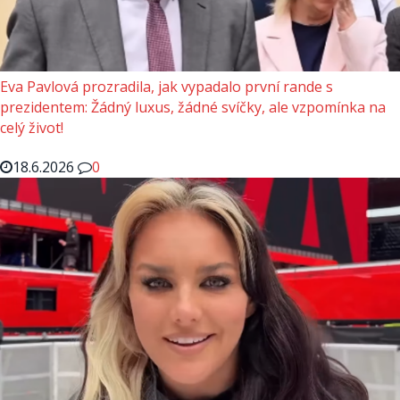
Eva Pavlová prozradila, jak vypadalo první rande s
prezidentem: Žádný luxus, žádné svíčky, ale vzpomínka na
celý život!
18.6.2026
0