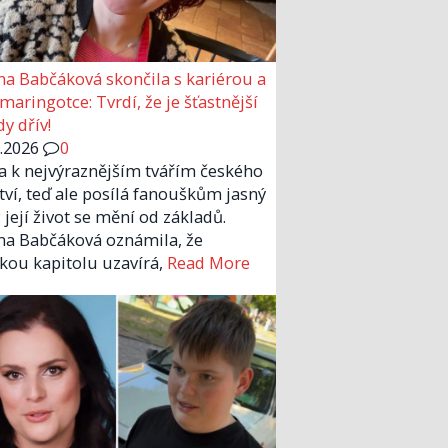
a Babčáková skončila s kariérou a
 maringotce: Tvrdí, že je šťastnější
y dřív!
6.2026
0
la k nejvýraznějším tvářím českého
tví, teď ale posílá fanouškům jasný
 její život se mění od základů.
a Babčáková oznámila, že
kou kapitolu uzavírá,
Read More