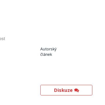
ost
Autorský
článek
Diskuze