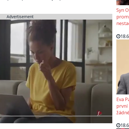
Syn O
promě
Advertisement
nesta
18.
Eva P
první
žádné
18.