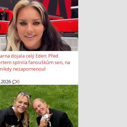
arna dojala celý Eden: Před
rtem splnila fanouškům sen, na
 nikdy nezapomenou!
6.2026
0