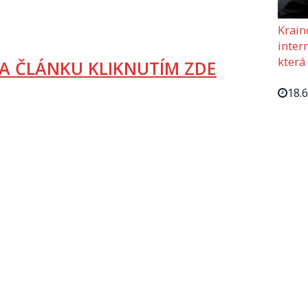
Krain
intern
která
A ČLÁNKU KLIKNUTÍM ZDE
18.