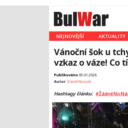
NEJNOVĚJŠÍ
AKTUALITY
Vánoční šok u tch
vzkaz o váze! Co t
Publikováno
05.01.2026
Autor:
David Nossek
#ŽádnéNicNá
Hashtagy článku: