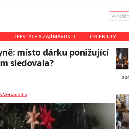
LIFESTYLE A ZAJÍMAVOSTI
CELEBRITY
yně: místo dárku ponižující
ím sledovala?
sp
sNenapadlo