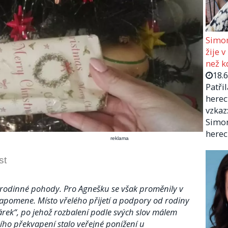
Simon
žije v
než kd
18.
Patři
herec
vzkaz:
Simon
herec
reklama
st
a rodinné pohody. Pro Agnešku se však proměnily v
ezapomene. Místo vřelého přijetí a podpory od rodiny
rek“, po jehož rozbalení podle svých slov málem
ního překvapení stalo veřejné ponížení u