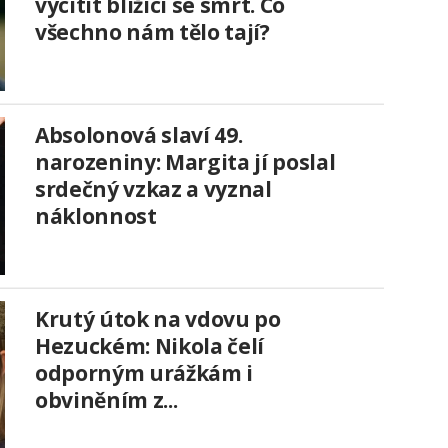
vycítit blížící se smrt. Co
všechno nám tělo tají?
Absolonová slaví 49.
narozeniny: Margita jí poslal
srdečný vzkaz a vyznal
náklonnost
Krutý útok na vdovu po
Hezuckém: Nikola čelí
odporným urážkám i
obviněním z...