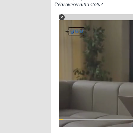
štědrovečerního stolu?