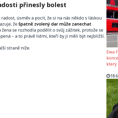
dosti přinesly bolest
radost, úsměv a pocit, že si na nás někdo s láskou
azuje, že
špatně zvolený dar může zanechat
á žena se rozhodla podělit o svůj zážitek, protože se
ná – a to právě lidmi, kteří by jí měli být nejbližší.
lší straně níže.
Ewa F
konce
který
18.