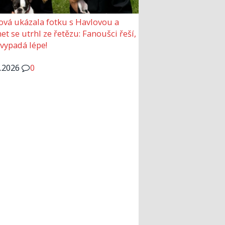
ová ukázala fotku s Havlovou a
et se utrhl ze řetězu: Fanoušci řeší,
 vypadá lépe!
6.2026
0