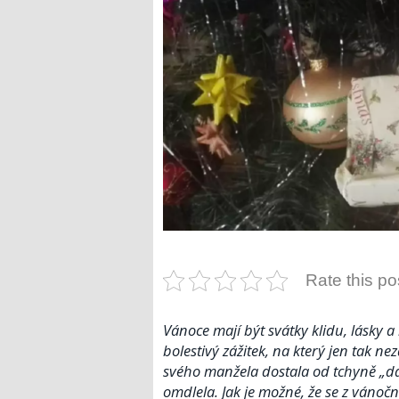
Rate this po
Vánoce mají být svátky klidu, lásky 
bolestivý zážitek, na který jen tak n
svého manžela dostala od tchyně „dá
omdlela. Jak je možné, že se z vánoč