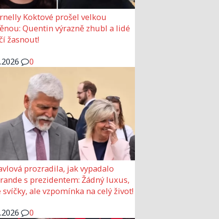
rnelly Koktové prošel velkou
nou: Quentin výrazně zhubl a lidé
čí žasnout!
6.2026
0
avlová prozradila, jak vypadalo
 rande s prezidentem: Žádný luxus,
 svíčky, ale vzpomínka na celý život!
6.2026
0