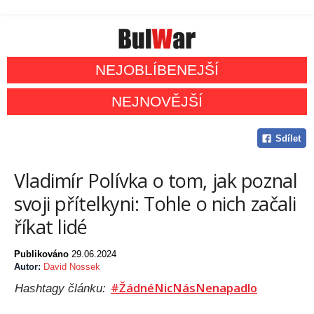
NEJOBLÍBENEJŠÍ
NEJNOVĚJŠÍ
Sdílet
Vladimír Polívka o tom, jak poznal
svoji přítelkyni: Tohle o nich začali
říkat lidé
Publikováno
29.06.2024
Autor:
David Nossek
#ŽádnéNicNásNenapadlo
Hashtagy článku: