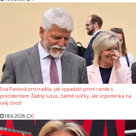
Eva Pavlová prozradila, jak vypadalo první rande s
prezidentem: Žádný luxus, žádné svíčky, ale vzpomínka na
celý život!
18.6.2026
0