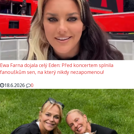
Ewa Farna dojala celý Eden: Před koncertem splnila
fanouškům sen, na který nikdy nezapomenou!
18.6.2026
0