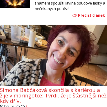
znamení spouští lavina osudové lásky a
nečekaných peněz!
Simona Babčáková skončila s kariérou a
žije v maringotce: Tvrdí, že je šťastnější než
kdy dřív!
18.6.2026
0