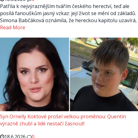
Patřila k nejvýraznějším tvářím českého herectví, teď ale
posílá fanouškům jasný vzkaz: její život se mění od základů.
Simona Babčáková oznámila, že hereckou kapitolu uzavírá,
Read More
Syn Ornelly Koktové prošel velkou proměnou: Quentin
výrazně zhubl a lidé nestačí žasnout!
18.6.2026
0