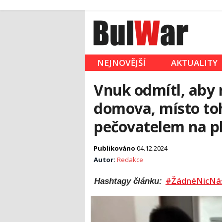
NEJNOVĚJŠÍ
AKTUALITY
Vnuk odmítl, aby 
domova, místo toh
pečovatelem na p
Publikováno
04.12.2024
Autor:
Redakce
#ŽádnéNicNá
Hashtagy článku: