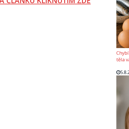
A ČLÁNKU KLIKNUTÍM ZDE
Chybí
těla 
5.8.