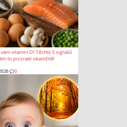
 vám vitamin D? Těchto 5 signálů
vám to prozradí okamžitě!
2026
0