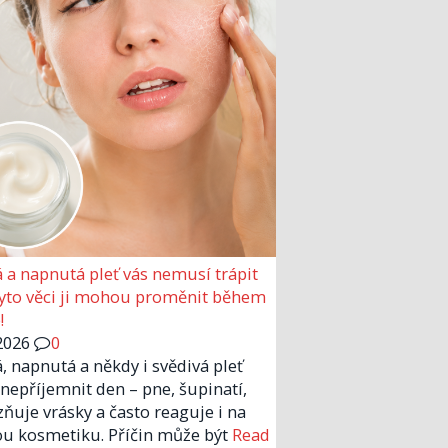
 a napnutá pleť vás nemusí trápit
Tyto věci ji mohou proměnit během
!
2026
0
, napnutá a někdy i svědivá pleť
nepříjemnit den – pne, šupinatí,
zňuje vrásky a často reaguje i na
u kosmetiku. Příčin může být
Read