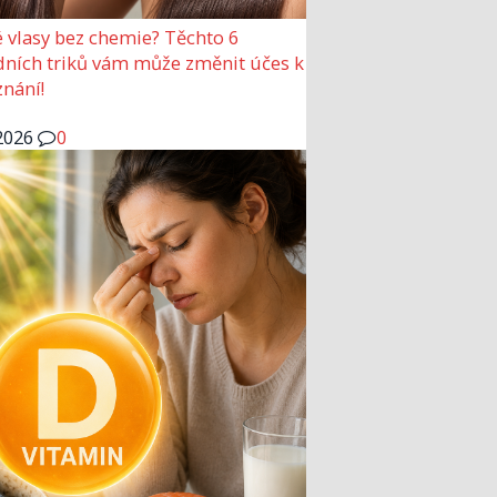
 vlasy bez chemie? Těchto 6
dních triků vám může změnit účes k
nání!
2026
0