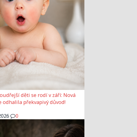
udřejší děti se rodí v září: Nová
e odhalila překvapivý důvod!
2026
0