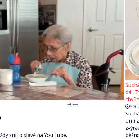
Suchá
dál: 
chvíle
reklama
5.8.
Suchá
)
umí z
zvýra
ždy snil o slávě na YouTube.
běžno