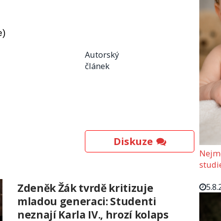
e)
Autorský
článek
Diskuze
Nejmo
studi
5.8.
Zdeněk Žák tvrdě kritizuje
mladou generaci: Studenti
neznají Karla IV., hrozí kolaps