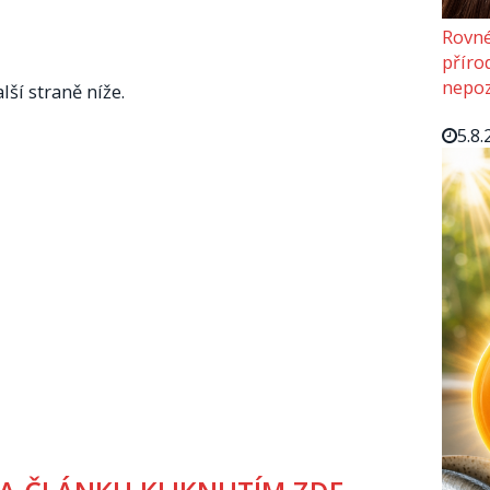
Rovné
příro
nepoz
lší straně níže.
5.8.