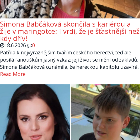
Simona Babčáková skončila s kariérou a
žije v maringotce: Tvrdí, že je šťastnější než
kdy dřív!
18.6.2026
0
Patřila k nejvýraznějším tvářím českého herectví, teď ale
posílá fanouškům jasný vzkaz: její život se mění od základů.
Simona Babčáková oznámila, že hereckou kapitolu uzavírá,
Read More