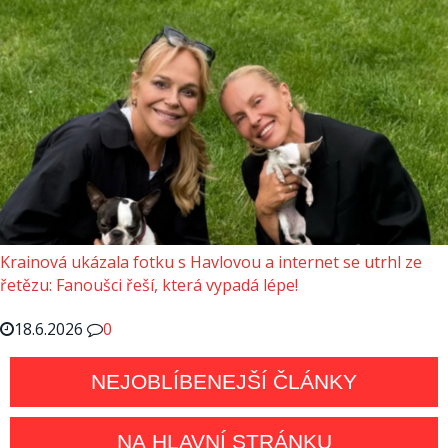
Krainová ukázala fotku s Havlovou a internet se utrhl ze
řetězu: Fanoušci řeší, která vypadá lépe!
18.6.2026
0
NEJOBLÍBENEJŠÍ ČLÁNKY
NA HLAVNÍ STRÁNKU