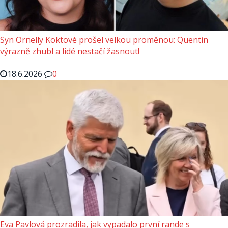
Syn Ornelly Koktové prošel velkou proměnou: Quentin
výrazně zhubl a lidé nestačí žasnout!
18.6.2026
0
Eva Pavlová prozradila, jak vypadalo první rande s