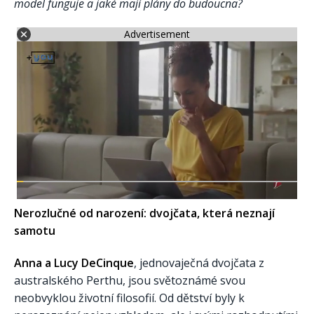
model funguje a jaké mají plány do budoucna?
Advertisement
Nerozlučné od narození: dvojčata, která neznají
samotu
Anna a Lucy DeCinque
, jednovaječná dvojčata z
australského Perthu, jsou světoznámé svou
neobvyklou životní filosofií. Od dětství byly k