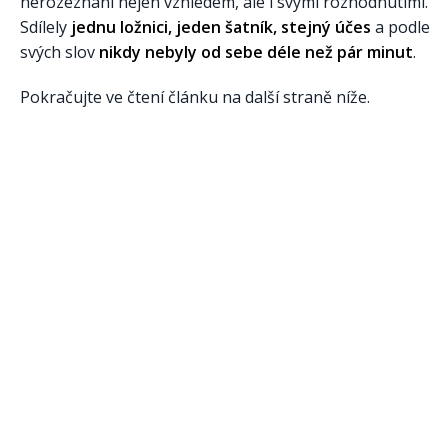
nerozeznání nejen vzhledem, ale i svými rozhodnutími.
Sdílely
jednu ložnici, jeden šatník, stejný účes
a podle
svých slov
nikdy nebyly od sebe déle než pár minut
.
Pokračujte ve čtení článku na další straně níže.