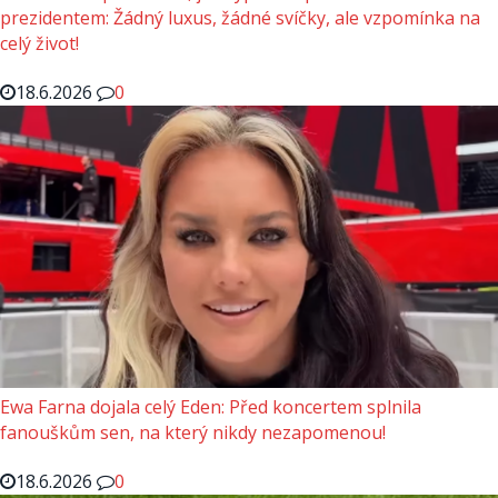
prezidentem: Žádný luxus, žádné svíčky, ale vzpomínka na
celý život!
18.6.2026
0
Ewa Farna dojala celý Eden: Před koncertem splnila
fanouškům sen, na který nikdy nezapomenou!
18.6.2026
0