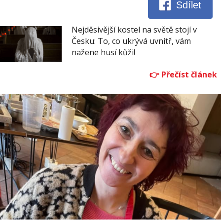
Sdílet
Nejděsivější kostel na světě stojí v
Česku: To, co ukrývá uvnitř, vám
nažene husí kůži!