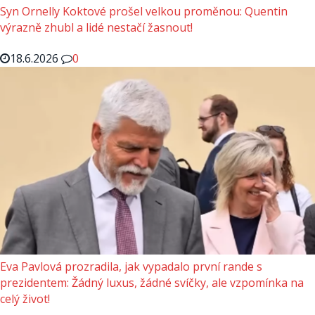
Syn Ornelly Koktové prošel velkou proměnou: Quentin
výrazně zhubl a lidé nestačí žasnout!
18.6.2026
0
Eva Pavlová prozradila, jak vypadalo první rande s
prezidentem: Žádný luxus, žádné svíčky, ale vzpomínka na
celý život!