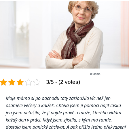
reklama
3/5 - (2 votes)
Moje máma si po odchodu táty zasloužila víc než jen
osamělé večery u knížek. Chtěla jsem jí pomoci najít lásku –
jen jsem netušila, že ji najde právě u muže, kterého vídám
každý den v práci. Když jsem zjistila, s kým má rande,
dostala jsem panický záchvat. A pak přišlo jedno překvapení