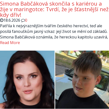
Simona Babčáková skončila s kariérou a
žije v maringotce: Tvrdí, že je šťastnější než
kdy dřív!
18.6.2026
0
Patřila k nejvýraznějším tvářím českého herectví, teď ale
posílá fanouškům jasný vzkaz: její život se mění od základů.
Simona Babčáková oznámila, že hereckou kapitolu uzavírá,
Read More