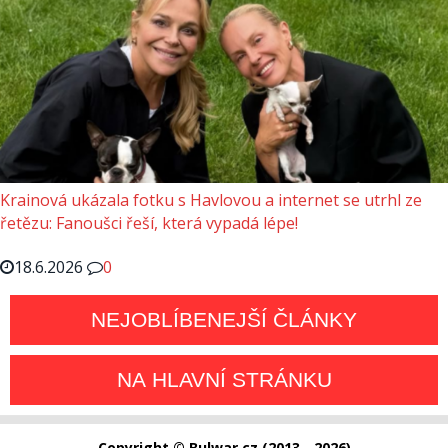
Krainová ukázala fotku s Havlovou a internet se utrhl ze
řetězu: Fanoušci řeší, která vypadá lépe!
18.6.2026
0
NEJOBLÍBENEJŠÍ ČLÁNKY
NA HLAVNÍ STRÁNKU
Copyright © Bulwar.cz (2013 - 2026)