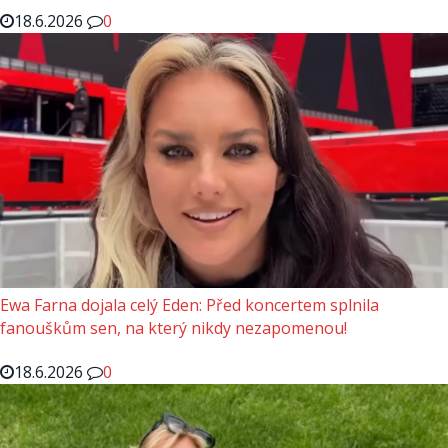
18.6.2026
0
Ewa Farna dojala celý Eden: Před koncertem splnila
fanouškům sen, na který nikdy nezapomenou!
18.6.2026
0