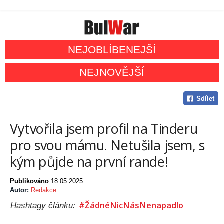
NEJOBLÍBENEJŠÍ
NEJNOVĚJŠÍ
Sdílet
Vytvořila jsem profil na Tinderu
pro svou mámu. Netušila jsem, s
kým půjde na první rande!
Publikováno
18.05.2025
Autor:
Redakce
#ŽádnéNicNásNenapadlo
Hashtagy článku: