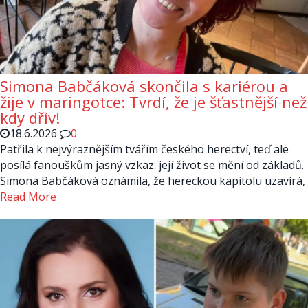
Simona Babčáková skončila s kariérou a
žije v maringotce: Tvrdí, že je šťastnější než
kdy dřív!
18.6.2026
0
Patřila k nejvýraznějším tvářím českého herectví, teď ale
posílá fanouškům jasný vzkaz: její život se mění od základů.
Simona Babčáková oznámila, že hereckou kapitolu uzavírá,
Read More