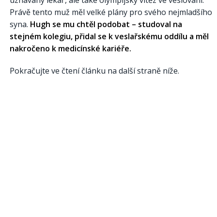
uznávaný lékař, ale také olympijský vítěz ve veslování.
Právě tento muž měl velké plány pro svého nejmladšího
syna.
Hugh se mu chtěl podobat – studoval na
stejném kolegiu, přidal se k veslařskému oddílu a měl
nakročeno k medicínské kariéře.
Pokračujte ve čtení článku na další straně níže.