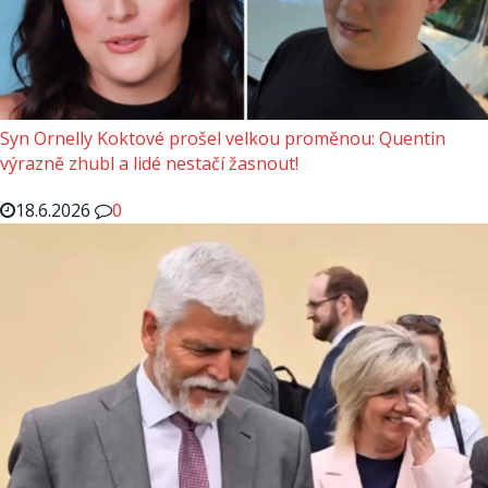
Syn Ornelly Koktové prošel velkou proměnou: Quentin
výrazně zhubl a lidé nestačí žasnout!
18.6.2026
0