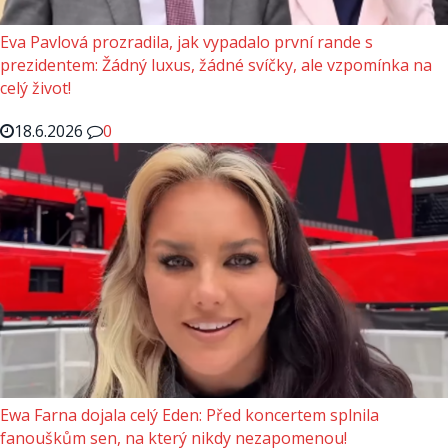
Eva Pavlová prozradila, jak vypadalo první rande s
prezidentem: Žádný luxus, žádné svíčky, ale vzpomínka na
celý život!
18.6.2026
0
Ewa Farna dojala celý Eden: Před koncertem splnila
fanouškům sen, na který nikdy nezapomenou!