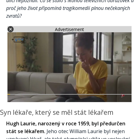
ulici nepoznali. Co se stalo s ikonou televizních obrazovek a
proč jeho život připomíná tragikomedii plnou nečekaných
zvratů?
Advertisement
Syn lékaře, který se měl stát lékařem
Hugh Laurie, narozený v roce 1959, byl předurčen
stát se lékařem.
Jeho otec William Laurie byl nejen