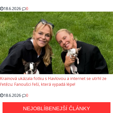
18.6.2026
0
Krainová ukázala fotku s Havlovou a internet se utrhl ze
řetězu: Fanoušci řeší, která vypadá lépe!
18.6.2026
0
NEJOBLÍBENEJŠÍ ČLÁNKY