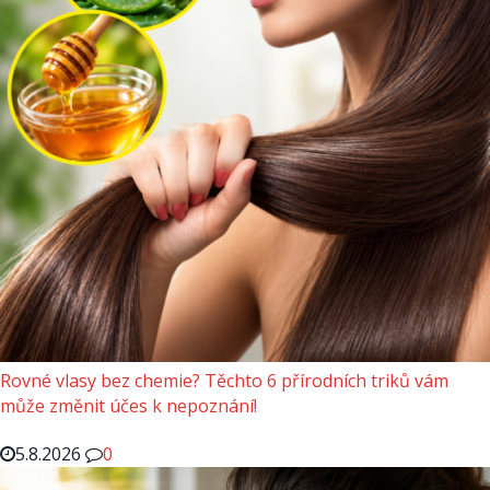
Rovné vlasy bez chemie? Těchto 6 přírodních triků vám
může změnit účes k nepoznání!
5.8.2026
0