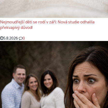
Nejmoudřejší děti se rodí v září: Nová studie odhalila
překvapivý důvod!
5.8.2026
0