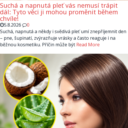
Suchá a napnutá pleť vás nemusí trápit
dál: Tyto věci ji mohou proměnit během
chvíle!
5.8.2026
0
Suchá, napnutá a někdy i svědivá pleť umí znepříjemnit den
– pne, šupinatí, zvýrazňuje vrásky a často reaguje i na
běžnou kosmetiku. Příčin může být
Read More