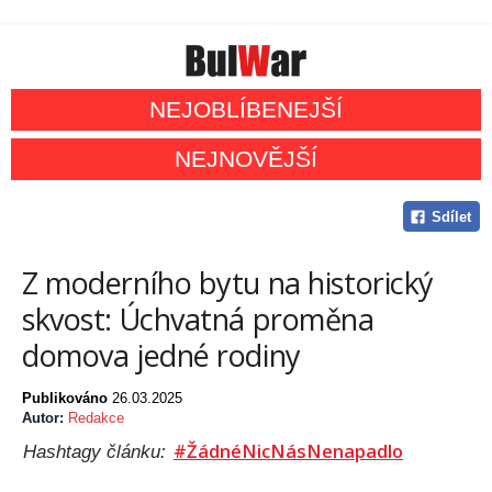
NEJOBLÍBENEJŠÍ
NEJNOVĚJŠÍ
Sdílet
Z moderního bytu na historický
skvost: Úchvatná proměna
domova jedné rodiny
Publikováno
26.03.2025
Autor:
Redakce
#ŽádnéNicNásNenapadlo
Hashtagy článku: