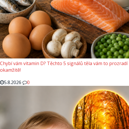
Chybí vám vitamin D? Těchto 5 signálů těla vám to prozradí
okamžitě!
5.8.2026
0