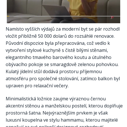
Namísto vyšších výdajů za moderní byt se pár rozhodl
vložit přibližně 50 000 dolarů do rozsáhlé renovace.
Původní dispozice byla přepracována, což vedlo k
vytvoření stylové kuchyně s čistě bílými stěnami,
elegantního tmavého barového koutu a útulného
obývacího pokoje se smaragdově zelenou pohovkou.
Kulatý jídelní stůl dodává prostoru příjemnou
atmosféru pro společné stolování, zatímco balkon byl
upraven pro relaxační večery.
Minimalistická ložnice zaujme výraznou černou
akcentní stěnou a manželskou postelí, kterou doplňuje
prostorná šatna. Nejvýraznějším prvkem je však
luxusní koupelna ve stylu hammamu, kterou majitelé
označují za své nejlepší designové rozhodnutí.​