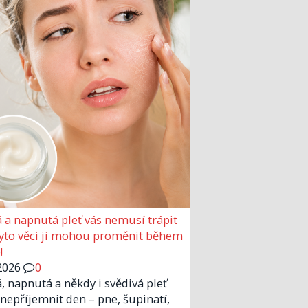
 a napnutá pleť vás nemusí trápit
Tyto věci ji mohou proměnit během
!
2026
0
, napnutá a někdy i svědivá pleť
nepříjemnit den – pne, šupinatí,