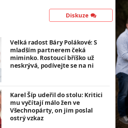
Diskuze
Velká radost Báry Polákové: S
mladším partnerem čeká
miminko. Rostoucí bříško už
neskrývá, podívejte se na ni
Karel Šíp udeřil do stolu: Kritici
mu vyčítají málo žen ve
Všechnopárty, on jim poslal
ostrý vzkaz