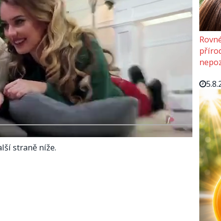
Rovné
příro
nepoz
5.8.
lší straně níže.