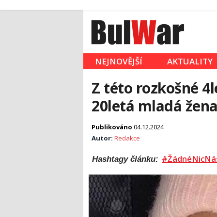
NEJNOVĚJŠÍ
AKTUALITY
Z této rozkošné 4l
20letá mladá žena
Publikováno
04.12.2024
Autor:
Redakce
#ŽádnéNicNá
Hashtagy článku: