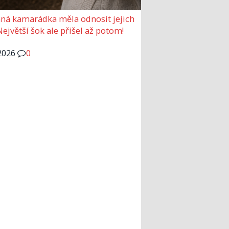
ná kamarádka měla odnosit jejich
Největší šok ale přišel až potom!
2026
0