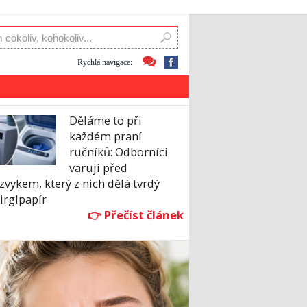
Rychlá navigace:
Děláme to při
každém praní
ručníků: Odborníci
varují před
zvykem, který z nich dělá tvrdý
irglpapír