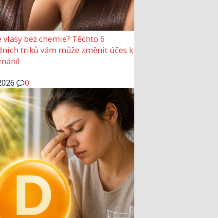
 vlasy bez chemie? Těchto 6
dních triků vám může změnit účes k
nání!
2026
0