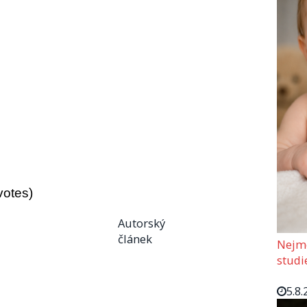
votes)
Autorský
článek
Nejmo
studi
5.8.