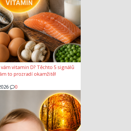
 vám vitamin D? Těchto 5 signálů
vám to prozradí okamžitě!
2026
0