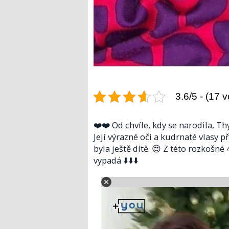
3.6/5 - (17 v
❤️❤️ Od chvíle, kdy se narodila, Th
Její výrazné oči a kudrnaté vlasy 
byla ještě dítě. 😍 Z této rozkošné 
vypadá ⬇️⬇️⬇️