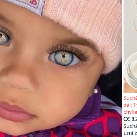
Suchá
dál: 
chvíle
5.8.
Suchá
umí z