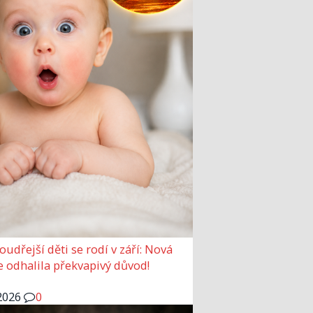
udřejší děti se rodí v září: Nová
e odhalila překvapivý důvod!
2026
0