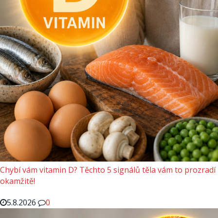
Chybí vám vitamin D? Těchto 5 signálů těla vám to prozradí
okamžitě!
5.8.2026
0