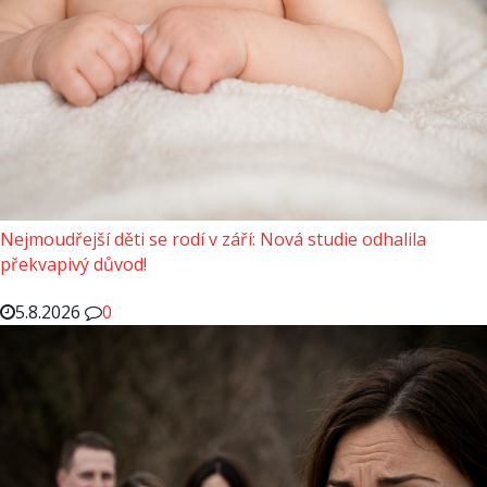
Nejmoudřejší děti se rodí v září: Nová studie odhalila
překvapivý důvod!
5.8.2026
0