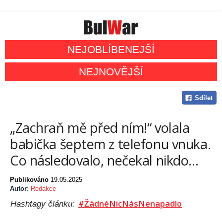
NEJOBLÍBENEJŠÍ
NEJNOVĚJŠÍ
Sdílet
„Zachraň mě před ním!“ volala
babička šeptem z telefonu vnuka.
Co následovalo, nečekal nikdo…
Publikováno
19.05.2025
Autor:
Redakce
#ŽádnéNicNásNenapadlo
Hashtagy článku: