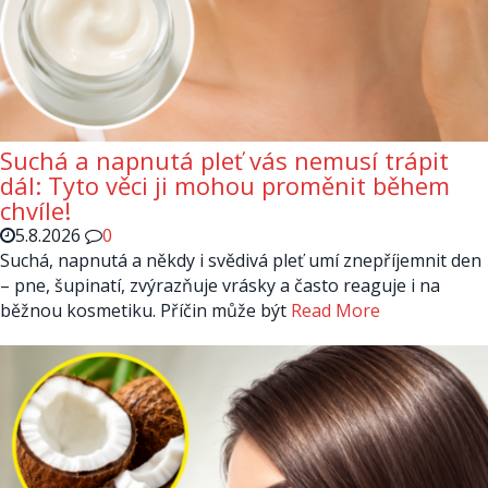
Suchá a napnutá pleť vás nemusí trápit
dál: Tyto věci ji mohou proměnit během
chvíle!
5.8.2026
0
Suchá, napnutá a někdy i svědivá pleť umí znepříjemnit den
– pne, šupinatí, zvýrazňuje vrásky a často reaguje i na
běžnou kosmetiku. Příčin může být
Read More