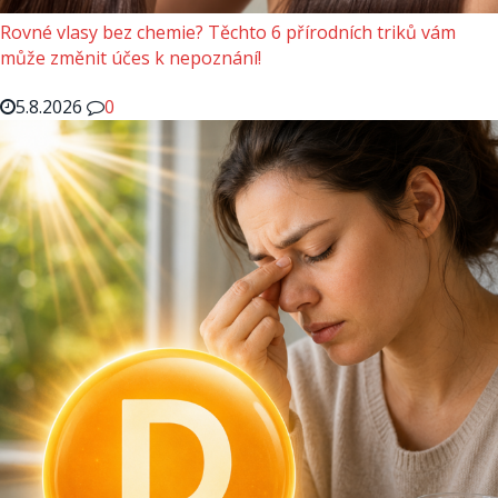
Rovné vlasy bez chemie? Těchto 6 přírodních triků vám
může změnit účes k nepoznání!
5.8.2026
0