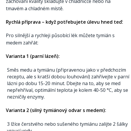
zachování kvality skladujte v chladničce nebo na
tmavém a chladném místě.
Rychlá příprava – když potřebujete úlevu hned teď:
Pro silnější a rychleji působící lék můžete tymián s
medem zahřát:
Varianta 1 (parní lázeň):
Směs medu a tymiánu (připravenou jako v předchozím
receptu, ale s kratší dobou louhování) zahřívejte v parní
lázni po dobu 15-20 minut. Dbejte na to, aby se med
nepřehříval, optimální teplota je kolem 40-50 °C, aby se
nezničily enzymy.
Varianta 2 (silný tymiánový odvar s medem):
3 lžíce čerstvého nebo sušeného tymiánu zalijte 2 šálky
vroucí vody.