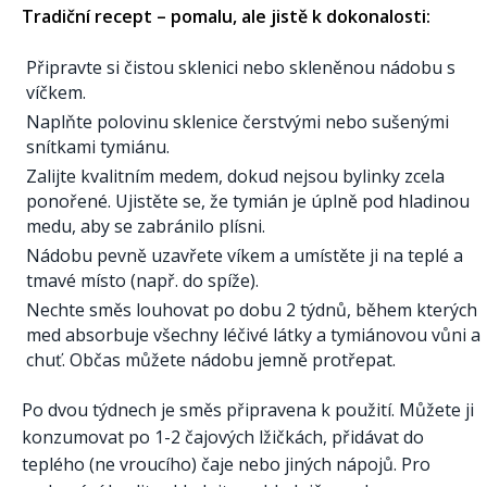
Tradiční recept – pomalu, ale jistě k dokonalosti:
Připravte si čistou sklenici nebo skleněnou nádobu s
víčkem.
Naplňte polovinu sklenice čerstvými nebo sušenými
snítkami tymiánu.
Zalijte kvalitním medem, dokud nejsou bylinky zcela
ponořené. Ujistěte se, že tymián je úplně pod hladinou
medu, aby se zabránilo plísni.
Nádobu pevně uzavřete víkem a umístěte ji na teplé a
tmavé místo (např. do spíže).
Nechte směs louhovat po dobu 2 týdnů, během kterých
med absorbuje všechny léčivé látky a tymiánovou vůni a
chuť. Občas můžete nádobu jemně protřepat.
Po dvou týdnech je směs připravena k použití. Můžete ji
konzumovat po 1-2 čajových lžičkách, přidávat do
teplého (ne vroucího) čaje nebo jiných nápojů. Pro