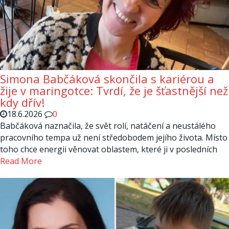
Simona Babčáková skončila s kariérou a
žije v maringotce: Tvrdí, že je šťastnější než
kdy dřív!
18.6.2026
0
Babčáková naznačila, že svět rolí, natáčení a neustálého
pracovního tempa už není středobodem jejího života. Místo
toho chce energii věnovat oblastem, které ji v posledních
Read More