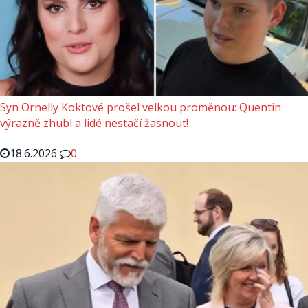
Syn Ornelly Koktové prošel velkou proměnou: Quentin
výrazně zhubl a lidé nestačí žasnout!
18.6.2026
0