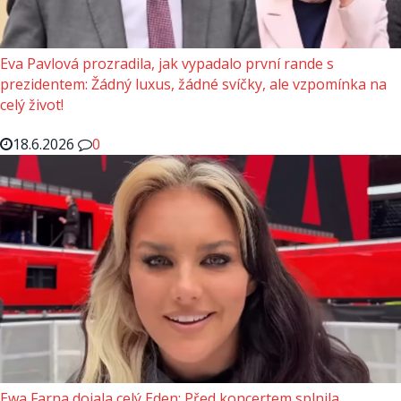
Eva Pavlová prozradila, jak vypadalo první rande s
prezidentem: Žádný luxus, žádné svíčky, ale vzpomínka na
celý život!
18.6.2026
0
Ewa Farna dojala celý Eden: Před koncertem splnila