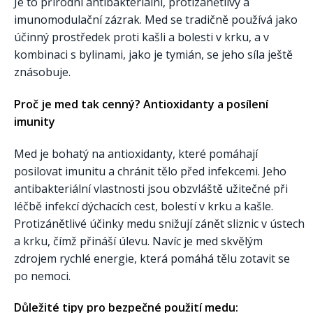
Je to přírodní antibakteriální, protizánětlivý a
imunomodulační zázrak. Med se tradičně používá jako
účinný prostředek proti kašli a bolesti v krku, a v
kombinaci s bylinami, jako je tymián, se jeho síla ještě
znásobuje.
Proč je med tak cenný? Antioxidanty a posílení
imunity
Med je bohatý na antioxidanty, které pomáhají
posilovat imunitu a chránit tělo před infekcemi. Jeho
antibakteriální vlastnosti jsou obzvláště užitečné při
léčbě infekcí dýchacích cest, bolestí v krku a kašle.
Protizánětlivé účinky medu snižují zánět sliznic v ústech
a krku, čímž přináší úlevu. Navíc je med skvělým
zdrojem rychlé energie, která pomáhá tělu zotavit se
po nemoci.
Důležité tipy pro bezpečné použití medu: