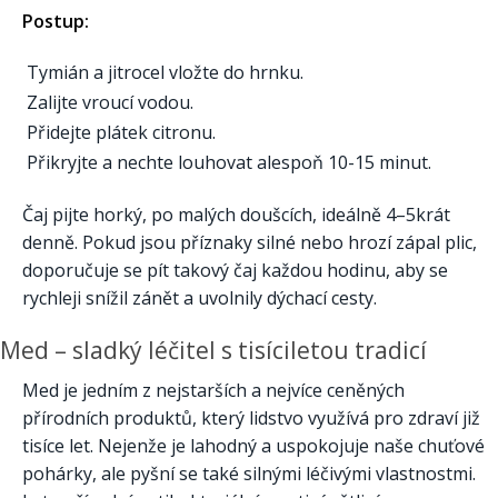
Postup:
Tymián a jitrocel vložte do hrnku.
Zalijte vroucí vodou.
Přidejte plátek citronu.
Přikryjte a nechte louhovat alespoň 10-15 minut.
Čaj pijte horký, po malých doušcích, ideálně 4–5krát
denně. Pokud jsou příznaky silné nebo hrozí zápal plic,
doporučuje se pít takový čaj každou hodinu, aby se
rychleji snížil zánět a uvolnily dýchací cesty.
Med – sladký léčitel s tisíciletou tradicí
Med je jedním z nejstarších a nejvíce ceněných
přírodních produktů, který lidstvo využívá pro zdraví již
tisíce let. Nejenže je lahodný a uspokojuje naše chuťové
pohárky, ale pyšní se také silnými léčivými vlastnostmi.