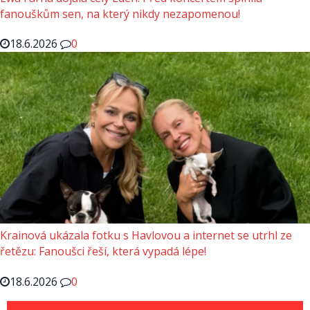
fanouškům sen, na který nikdy nezapomenou!
18.6.2026
0
Krainová ukázala fotku s Havlovou a internet se utrhl ze
řetězu: Fanoušci řeší, která vypadá lépe!
18.6.2026
0