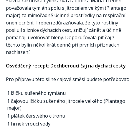
Slavná rakouská bylinkářka a autorka Maria Treben
považovala tymián spolu s jitrocelem velkým (Plantago
major) za mimořádně účinné prostředky na respirační
onemocnění. Treben zdůrazňovala, že tyto rostliny
posilují sliznice dýchacích cest, snižují zánět a účinně
pomáhají uvolňovat hleny. Doporučovala pít čaj z
těchto bylin několikrát denně při prvních příznacích
nachlazení.
Osvědčený recept: Dechberoucí čaj na dýchací cesty
Pro přípravu této silné čajové směsi budete potřebovat:
1 lžičku sušeného tymiánu
1 čajovou lžičku sušeného jitrocele velkého (Plantago
major)
1 plátek čerstvého citronu
1 hrnek vroucí vody