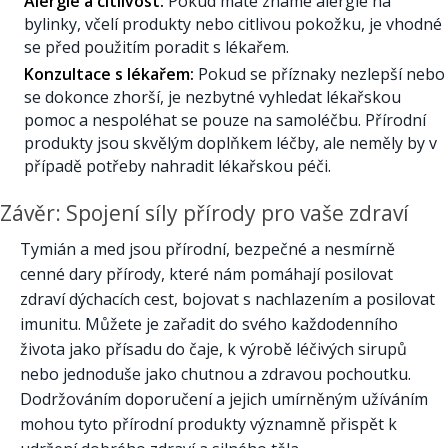
Alergie a citlivost:
Pokud máte známé alergie na
bylinky, včelí produkty nebo citlivou pokožku, je vhodné
se před použitím poradit s lékařem.
Konzultace s lékařem:
Pokud se příznaky nezlepší nebo
se dokonce zhorší, je nezbytné vyhledat lékařskou
pomoc a nespoléhat se pouze na samoléčbu. Přírodní
produkty jsou skvělým doplňkem léčby, ale neměly by v
případě potřeby nahradit lékařskou péči.
Závěr: Spojení síly přírody pro vaše zdraví
Tymián a med jsou přírodní, bezpečné a nesmírně
cenné dary přírody, které nám pomáhají posilovat
zdraví dýchacích cest, bojovat s nachlazením a posilovat
imunitu. Můžete je zařadit do svého každodenního
života jako přísadu do čaje, k výrobě léčivých sirupů
nebo jednoduše jako chutnou a zdravou pochoutku.
Dodržováním doporučení a jejich umírněným užíváním
mohou tyto přírodní produkty významně přispět k