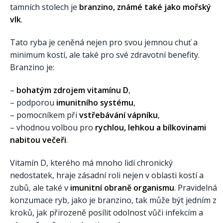
tamních stolech je
branzino, známé také jako mořský
vlk
.
Tato ryba je ceněná nejen pro svou jemnou chuť a
minimum kostí, ale také pro své zdravotní benefity.
Branzino je:
–
bohatým zdrojem vitamínu D
,
– podporou
imunitního systému
,
– pomocníkem při
vstřebávání vápníku
,
– vhodnou volbou pro
rychlou, lehkou a bílkovinami
nabitou večeři
.
Vitamín D, kterého má mnoho lidí chronický
nedostatek, hraje zásadní roli nejen v oblasti kostí a
zubů, ale také v
imunitní obraně organismu
. Pravidelná
konzumace ryb, jako je branzino, tak může být jedním z
kroků, jak přirozeně posílit odolnost vůči infekcím a