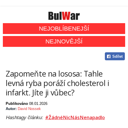
NEJOBLÍBENEJŠÍ
NEJNOVĚJŠÍ
Sdílet
Zapomeňte na lososa: Tahle
levná ryba poráží cholesterol i
infarkt. Jíte ji vůbec?
Publikováno
08.01.2026
Autor:
David Nossek
#ŽádnéNicNásNenapadlo
Hashtagy článku: