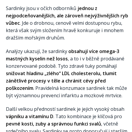
Sardinky jsou v očích odborníků
jednou z
nejpodceňovanějších, ale zároveň nejvýživnějších ryb
vůbec
. Jde o drobnou, cenově velmi dostupnou rybu,
která však svým složením hravě konkuruje i mnohem
dražším mořským druhům.
Analýzy ukazují, že sardinky
obsahují více omega-3
mastných kyselin než losos
, a to i v běžně prodávané
konzervované podobě. Tyto zdravé tuky pomáhají
snižovat hladinu „zlého“ LDL cholesterolu, tlumit
zánětlivé procesy v těle a chránit cévy před
poškozením
. Pravidelná konzumace sardinek tak může
být významnou prevencí infarktu a mozkové mrtvice.
Další velkou předností sardinek je jejich vysoký obsah
vápníku a vitamínu D
. Tato kombinace je klíčová pro
pevné kosti, zuby a správnou funkci svalů
, včetně
srdečního svalu. Sardinky se proto doporučují i starším