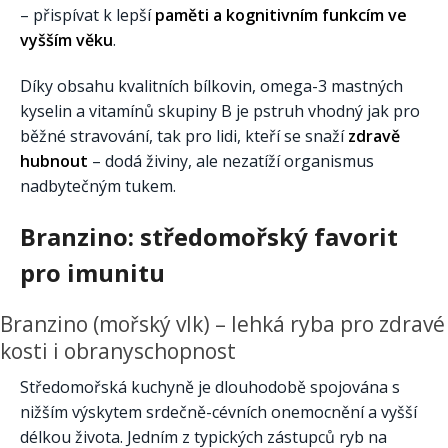
– přispívat k lepší
paměti a kognitivním funkcím ve
vyšším věku
.
Díky obsahu kvalitních bílkovin, omega-3 mastných
kyselin a vitamínů skupiny B je pstruh vhodný jak pro
běžné stravování, tak pro lidi, kteří se snaží
zdravě
hubnout
– dodá živiny, ale nezatíží organismus
nadbytečným tukem.
Branzino: středomořský favorit
pro imunitu
Branzino (mořský vlk) – lehká ryba pro zdravé
kosti i obranyschopnost
Středomořská kuchyně je dlouhodobě spojována s
nižším výskytem srdečně-cévních onemocnění a vyšší
délkou života. Jedním z typických zástupců ryb na