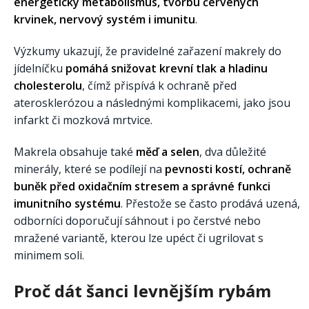
energetický metabolismus, tvorbu červených
krvinek, nervový systém i imunitu
.
Výzkumy ukazují, že pravidelné zařazení makrely do
jídelníčku
pomáhá snižovat krevní tlak a hladinu
cholesterolu
, čímž přispívá k ochraně před
aterosklerózou a následnými komplikacemi, jako jsou
infarkt či mozková mrtvice.
Makrela obsahuje také
měď a selen
, dva důležité
minerály, které se podílejí na
pevnosti kostí, ochraně
buněk před oxidačním stresem a správné funkci
imunitního systému
. Přestože se často prodává uzená,
odborníci doporučují sáhnout i po čerstvé nebo
mražené variantě, kterou lze upéct či ugrilovat s
minimem soli.
Proč dát šanci levnějším rybám