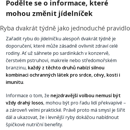
Podělte se o informace, které
mohou změnit jídelníček
Ryba dvakrát týdně jako jednoduché pravidlo
Zařadit rybu do jídelníčku alespoň dvakrát týdně je
doporučení, které může zásadně ovlivnit zdraví celé
rodiny. Ať už sáhnete po sardinkách v konzervě,
čerstvém pstruhovi, makrele nebo středomořském
branzinu,
každý z těchto druhů nabízí silnou
kombinaci ochranných látek pro srdce, cévy, kosti i
imunitu
.
Informace o tom, že
nejzdravější volbou nemusí být
vždy drahý losos
, mohou být pro řadu lidí překvapivé –
a zároveň velmi praktické. Právě proto má smysl je šířit
dál a ukazovat, že i levnější ryby dokážou nabídnout
špičkové nutriční benefity.