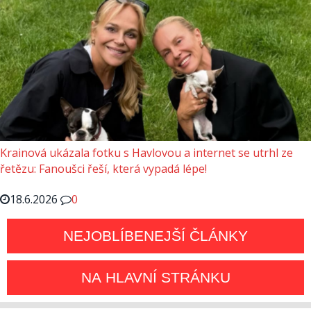
Krainová ukázala fotku s Havlovou a internet se utrhl ze
řetězu: Fanoušci řeší, která vypadá lépe!
18.6.2026
0
NEJOBLÍBENEJŠÍ ČLÁNKY
NA HLAVNÍ STRÁNKU