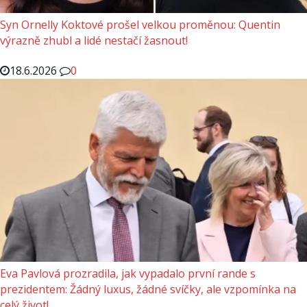
Syn Ornelly Koktové prošel velkou proměnou: Quentin
výrazně zhubl a lidé nestačí žasnout!
18.6.2026
0
Eva Pavlová prozradila, jak vypadalo první rande s
prezidentem: Žádný luxus, žádné svíčky, ale vzpomínka na
celý život!