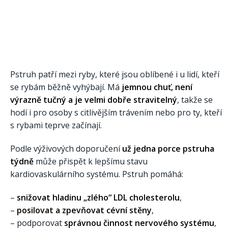
Pstruh patří mezi ryby, které jsou oblíbené i u lidí, kteří
se rybám běžně vyhýbají. Má
jemnou chuť, není
výrazně tučný a je velmi dobře stravitelný
, takže se
hodí i pro osoby s citlivějším trávením nebo pro ty, kteří
s rybami teprve začínají.
Podle výživových doporučení
už jedna porce pstruha
týdně
může přispět k lepšímu stavu
kardiovaskulárního systému. Pstruh pomáhá:
–
snižovat hladinu „zlého“ LDL cholesterolu
,
–
posilovat a zpevňovat cévní stěny
,
– podporovat
správnou činnost nervového systému
,