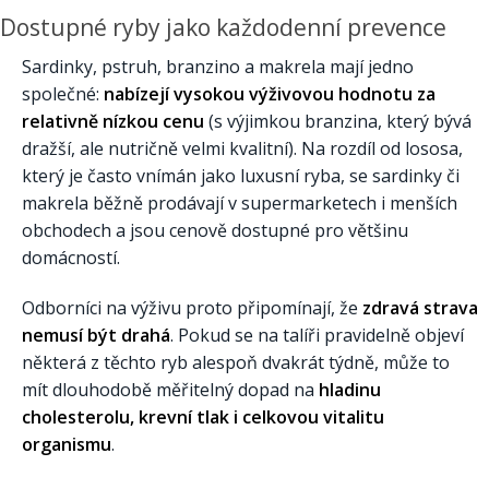
Dostupné ryby jako každodenní prevence
Sardinky, pstruh, branzino a makrela mají jedno
společné:
nabízejí vysokou výživovou hodnotu za
relativně nízkou cenu
(s výjimkou branzina, který bývá
dražší, ale nutričně velmi kvalitní). Na rozdíl od lososa,
který je často vnímán jako luxusní ryba, se sardinky či
makrela běžně prodávají v supermarketech i menších
obchodech a jsou cenově dostupné pro většinu
domácností.
Odborníci na výživu proto připomínají, že
zdravá strava
nemusí být drahá
. Pokud se na talíři pravidelně objeví
některá z těchto ryb alespoň dvakrát týdně, může to
mít dlouhodobě měřitelný dopad na
hladinu
cholesterolu, krevní tlak i celkovou vitalitu
organismu
.