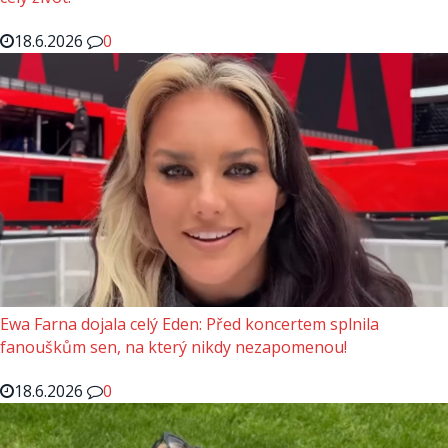
18.6.2026
0
Ewa Farna dojala celý Eden: Před koncertem splnila
fanouškům sen, na který nikdy nezapomenou!
18.6.2026
0