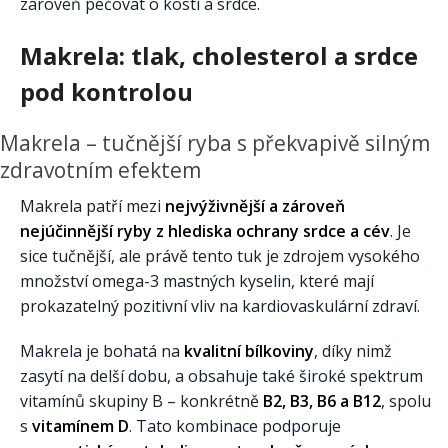
zároveň pečovat o kosti a srdce.
Makrela: tlak, cholesterol a srdce
pod kontrolou
Makrela – tučnější ryba s překvapivě silným
zdravotním efektem
Makrela patří mezi
nejvýživnější a zároveň
nejúčinnější ryby z hlediska ochrany srdce a cév
. Je
sice tučnější, ale právě tento tuk je zdrojem vysokého
množství omega-3 mastných kyselin, které mají
prokazatelný pozitivní vliv na kardiovaskulární zdraví.
Makrela je bohatá na
kvalitní bílkoviny
, díky nimž
zasytí na delší dobu, a obsahuje také široké spektrum
vitamínů skupiny B – konkrétně
B2, B3, B6 a B12
, spolu
s
vitamínem D
. Tato kombinace podporuje