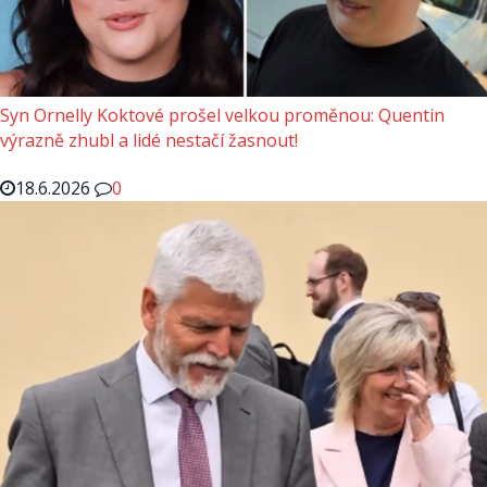
Syn Ornelly Koktové prošel velkou proměnou: Quentin
výrazně zhubl a lidé nestačí žasnout!
18.6.2026
0