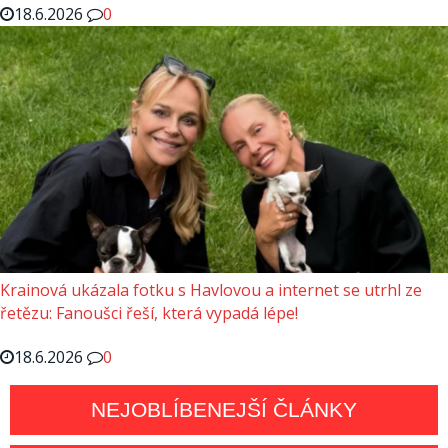
18.6.2026
0
Krainová ukázala fotku s Havlovou a internet se utrhl ze
řetězu: Fanoušci řeší, která vypadá lépe!
18.6.2026
0
NEJOBLÍBENEJŠÍ ČLÁNKY