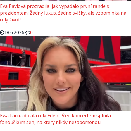
Eva Pavlová prozradila, jak vypadalo první rande s
prezidentem: Žádný luxus, žádné svíčky, ale vzpomínka na
celý život!
18.6.2026
0
Ewa Farna dojala celý Eden: Před koncertem splnila
fanouškům sen, na který nikdy nezapomenou!