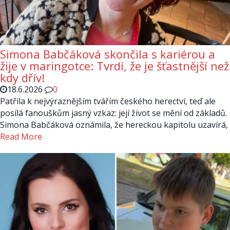
Simona Babčáková skončila s kariérou a
žije v maringotce: Tvrdí, že je šťastnější než
kdy dřív!
18.6.2026
0
Patřila k nejvýraznějším tvářím českého herectví, teď ale
posílá fanouškům jasný vzkaz: její život se mění od základů.
Simona Babčáková oznámila, že hereckou kapitolu uzavírá,
Read More