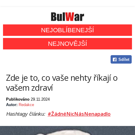
NEJOBLÍBENEJŠÍ
NEJNOVĚJŠÍ
Sdílet
Zde je to, co vaše nehty říkají o
vašem zdraví
Publikováno
29.11.2024
Autor:
Redakce
#ŽádnéNicNásNenapadlo
Hashtagy článku: