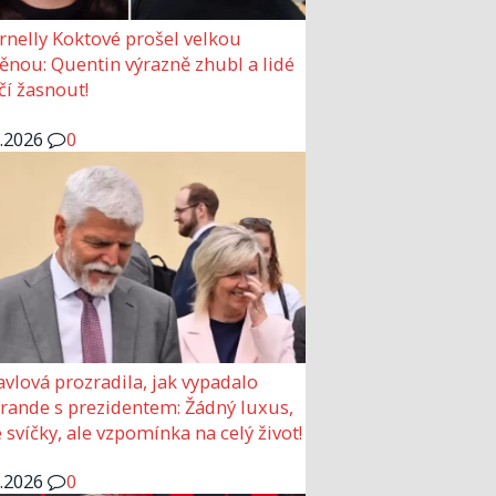
rnelly Koktové prošel velkou
nou: Quentin výrazně zhubl a lidé
čí žasnout!
6.2026
0
avlová prozradila, jak vypadalo
 rande s prezidentem: Žádný luxus,
 svíčky, ale vzpomínka na celý život!
6.2026
0