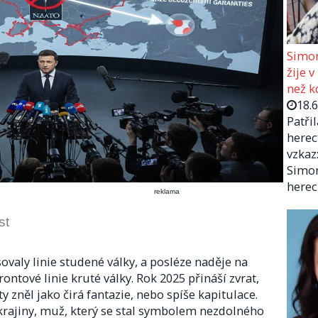
Simon
žije v
než kd
18.
Patři
herec
vzkaz:
Simon
herec
reklama
st
ovaly linie studené války, a posléze naděje na
rontové linie kruté války. Rok 2025 přináší zvrat,
 zněl jako čirá fantazie, nebo spíše kapitulace.
krajiny, muž, který se stal symbolem nezdolného