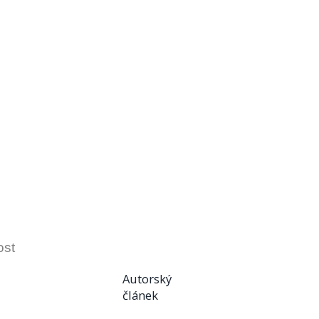
ost
Autorský
článek