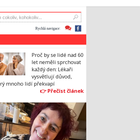
Rychlá navigace:
Proč by se lidé nad 60
let neměli sprchovat
každý den: Lékaři
vysvětlují důvod,
rý mnoho lidí překvapí