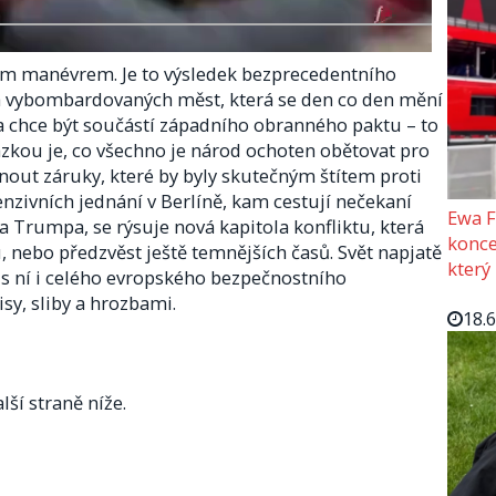
kým manévrem. Je to výsledek bezprecedentního
 a vybombardovaných měst, která se den co den mění
na chce být součástí západního obranného paktu – to
Otázkou je, co všechno je národ ochoten obětovat pro
nout záruky, které by byly skutečným štítem proti
zivních jednání v Berlíně, kam cestují nečekaní
Ewa F
a Trumpa, se rýsuje nová kapitola konfliktu, která
konce
nebo předzvěst ještě temnějších časů. Svět napjatě
který
a s ní i celého evropského bezpečnostního
y, sliby a hrozbami.
18.
lší straně níže.