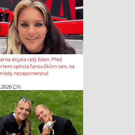
arna dojala celý Eden: Před
rtem splnila fanouškům sen, na
 nikdy nezapomenou!
6.2026
0