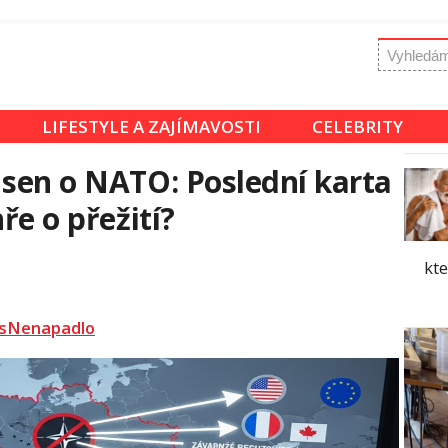
LIFESTYLE A ZAJÍMAVOSTI
CELEBRITY
 sen o NATO: Poslední karta
ře o přežití?
kte
sNenapadlo