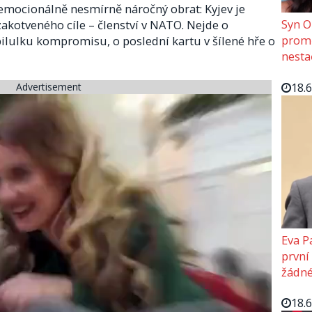
emocionálně nesmírně náročný obrat: Kyjev je
Syn O
zakotveného cíle – členství v NATO. Nejde o
promě
 pilulku kompromisu, o poslední kartu v šílené hře o
nesta
18.
Advertisement
Eva P
první
žádné
18.