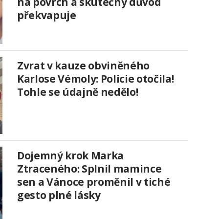
na povrch a skutečný důvod
překvapuje
Zvrat v kauze obviněného
Karlose Vémoly: Policie otočila!
Tohle se údajně nedělo!
Dojemný krok Marka
Ztraceného: Splnil mamince
sen a Vánoce proměnil v tiché
gesto plné lásky