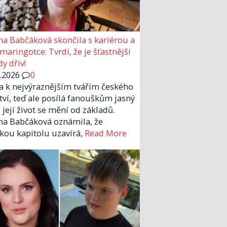
a Babčáková skončila s kariérou a
 maringotce: Tvrdí, že je šťastnější
y dřív!
6.2026
0
la k nejvýraznějším tvářím českého
tví, teď ale posílá fanouškům jasný
 její život se mění od základů.
a Babčáková oznámila, že
kou kapitolu uzavírá,
Read More