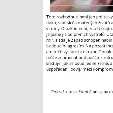
Toto rozhodnutí není jen politic
tlaku, statisíců zmařených životů
v ruiny. Otázkou není, zda Ukraji
je jasné již od prvních výstřelů. 
mír, a zda je Západ schopen nabíd
budoucím agresím. Na pozadí inten
američtí vyslanci z okruhu Donald
může znamenat buď počátek míru, 
sleduje, jak se osud jedné země, 
uspořádání, odvíjí mezi kompromis
Pokračujte ve čtení článku na da