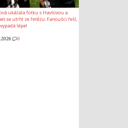
ová ukázala fotku s Havlovou a
et se utrhl ze řetězu: Fanoušci řeší,
 vypadá lépe!
6.2026
0