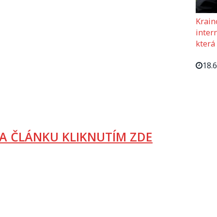
Krain
intern
která
18.
A ČLÁNKU KLIKNUTÍM ZDE