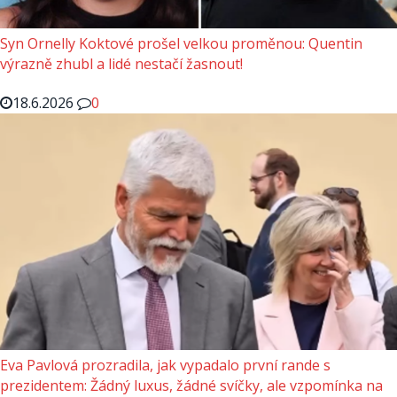
Syn Ornelly Koktové prošel velkou proměnou: Quentin
výrazně zhubl a lidé nestačí žasnout!
18.6.2026
0
Eva Pavlová prozradila, jak vypadalo první rande s
prezidentem: Žádný luxus, žádné svíčky, ale vzpomínka na