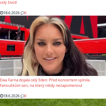
celý život!
18.6.2026
0
Ewa Farna dojala celý Eden: Před koncertem splnila
fanouškům sen, na který nikdy nezapomenou!
18.6.2026
0