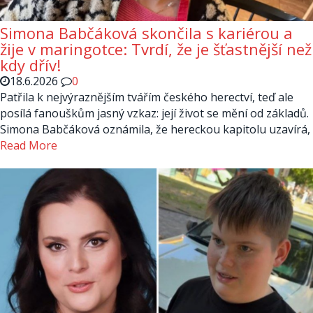
Simona Babčáková skončila s kariérou a
žije v maringotce: Tvrdí, že je šťastnější než
kdy dřív!
18.6.2026
0
Patřila k nejvýraznějším tvářím českého herectví, teď ale
posílá fanouškům jasný vzkaz: její život se mění od základů.
Simona Babčáková oznámila, že hereckou kapitolu uzavírá,
Read More