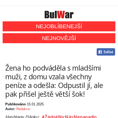
NEJOBLÍBENEJŠÍ
NEJNOVĚJŠÍ
Sdílet
Žena ho podváděla s mladšími
muži, z domu vzala všechny
peníze a odešla: Odpustil jí, ale
pak přišel ještě větší šok!
Publikováno
15.01.2025
Autor:
Redakce
#ŽádnéNicNásNenapadlo
Hashtagy článku: