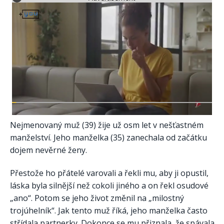
Nejmenovaný muž (39) žije už osm let v nešťastném
manželství. Jeho manželka (35) zanechala od začátku
dojem nevěrné ženy.
Přestože ho přátelé varovali a řekli mu, aby ji opustil,
láska byla silnější než cokoli jiného a on řekl osudové
„ano“. Potom se jeho život změnil na „milostný
trojúhelník“. Jak tento muž říká, jeho manželka často
střídala partnerky. Dokonce se mu přiznala, že spávala