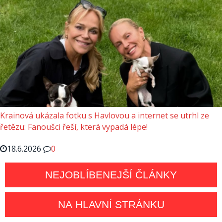
Krainová ukázala fotku s Havlovou a internet se utrhl ze
řetězu: Fanoušci řeší, která vypadá lépe!
18.6.2026
0
NEJOBLÍBENEJŠÍ ČLÁNKY
NA HLAVNÍ STRÁNKU