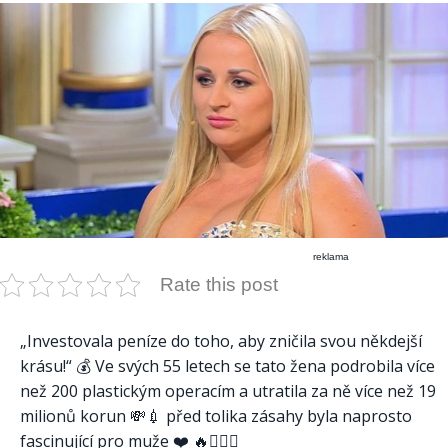
reklama
Rate this post
„Investovala peníze do toho, aby zničila svou někdejší
krásu!“ 💰 Ve svých 55 letech se tato žena podrobila více
než 200 plastickým operacím a utratila za ně více než 19
milionů korun 💸💉 před tolika zásahy byla naprosto
fascinující pro muže ❤️‍ 🔥🤦🏻‍♂️