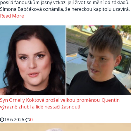
posílá fanouškům jasný vzkaz: její život se mění od základů.
Simona Babčáková oznámila, že hereckou kapitolu uzavírá,
Read More
Syn Ornelly Koktové prošel velkou proměnou: Quentin
výrazně zhubl a lidé nestačí žasnout!
18.6.2026
0