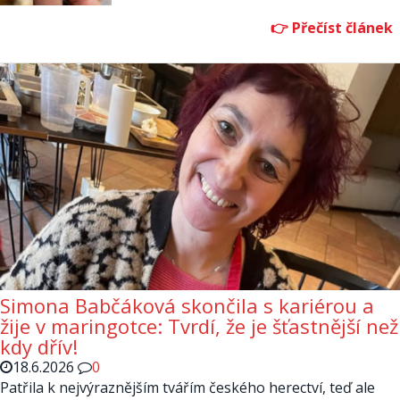
Simona Babčáková skončila s kariérou a
žije v maringotce: Tvrdí, že je šťastnější než
kdy dřív!
18.6.2026
0
Patřila k nejvýraznějším tvářím českého herectví, teď ale