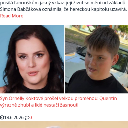
posílá fanouškům jasný vzkaz: její život se mění od základů.
Simona Babčáková oznámila, že hereckou kapitolu uzavírá,
Read More
Syn Ornelly Koktové prošel velkou proměnou: Quentin
výrazně zhubl a lidé nestačí žasnout!
18.6.2026
0