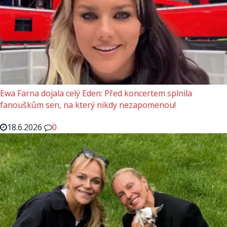
Ewa Farna dojala celý Eden: Před koncertem splnila
fanouškům sen, na který nikdy nezapomenou!
18.6.2026
0