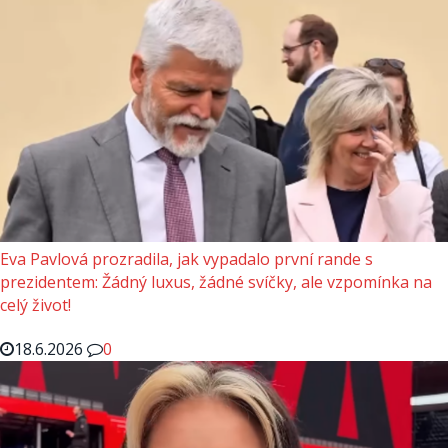
Eva Pavlová prozradila, jak vypadalo první rande s
prezidentem: Žádný luxus, žádné svíčky, ale vzpomínka na
celý život!
18.6.2026
0