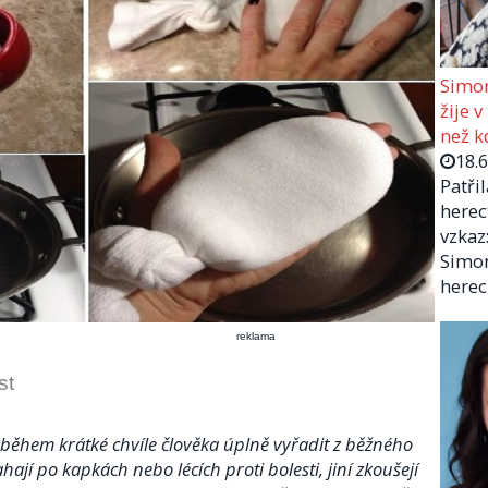
Simon
žije v
než kd
18.
Patři
herec
vzkaz:
Simon
herec
reklama
st
 během krátké chvíle člověka úplně vyřadit z běžného
ají po kapkách nebo lécích proti bolesti, jiní zkoušejí