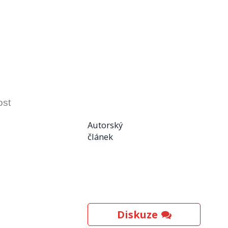
ost
Autorský
článek
Diskuze