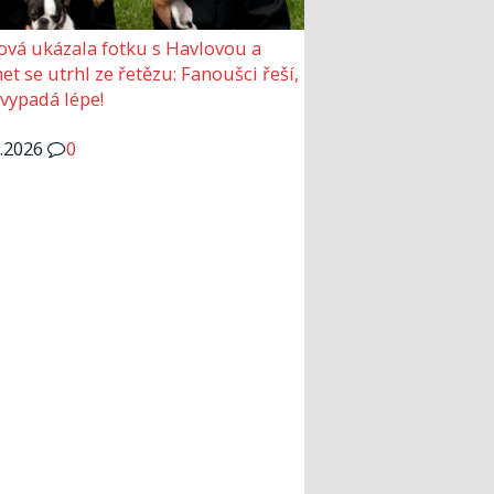
ová ukázala fotku s Havlovou a
et se utrhl ze řetězu: Fanoušci řeší,
 vypadá lépe!
6.2026
0