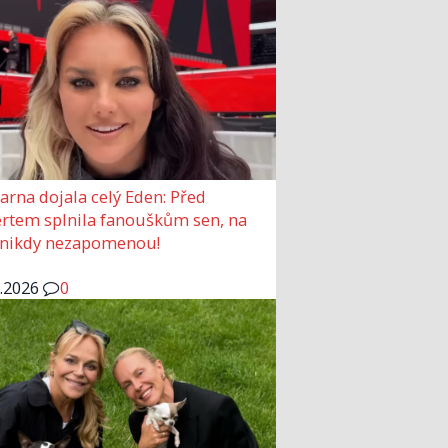
arna dojala celý Eden: Před
rtem splnila fanouškům sen, na
 nikdy nezapomenou!
6.2026
0