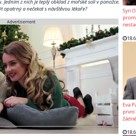
u. Jedním z nich je teplý obklad z mořské soli v ponožce.
ýt opatrný a nečekat s návštěvou lékaře?
Syn O
promě
Advertisement
nesta
18.
Eva P
první
žádné
18.