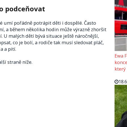
no podceňovat
ré umí pořádně potrápit děti i dospělé. Často
vání, a během několika hodin může výrazně zhoršit
. U malých dětí bývá situace ještě náročnější,
at, co je bolí, a rodiče tak musí sledovat pláč,
 a pití.
Ewa F
lší straně níže.
konce
který
18.