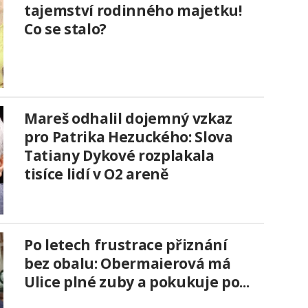
tajemství rodinného majetku!
Co se stalo?
Mareš odhalil dojemný vzkaz
pro Patrika Hezuckého: Slova
Tatiany Dykové rozplakala
tisíce lidí v O2 areně
Po letech frustrace přiznání
bez obalu: Obermaierová má
Ulice plné zuby a pokukuje po...