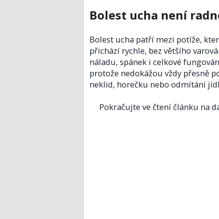
Bolest ucha není rad
Bolest ucha patří mezi potíže, kte
přichází rychle, bez většího varo
náladu, spánek i celkové fungování
protože nedokážou vždy přesně pops
neklid, horečku nebo odmítání jídla
Pokračujte ve čtení článku na da