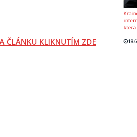
Krain
intern
která
A ČLÁNKU KLIKNUTÍM ZDE
18.