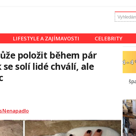
LIFESTYLE A ZAJÍMAVOSTI
CELEBRITY
ůže položit během pár
se solí lidé chválí, ale
c
šp
sNenapadlo