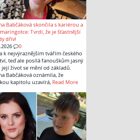
a Babčáková skončila s kariérou a
 maringotce: Tvrdí, že je šťastnější
y dřív!
6.2026
0
la k nejvýraznějším tvářím českého
tví, teď ale posílá fanouškům jasný
 její život se mění od základů.
a Babčáková oznámila, že
kou kapitolu uzavírá,
Read More