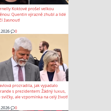
rnelly Koktové prošel velkou
nou: Quentin výrazně zhubl a lidé
čí žasnout!
6.2026
0
avlová prozradila, jak vypadalo
 rande s prezidentem: Žádný luxus,
 svíčky, ale vzpomínka na celý život!
6.2026
0