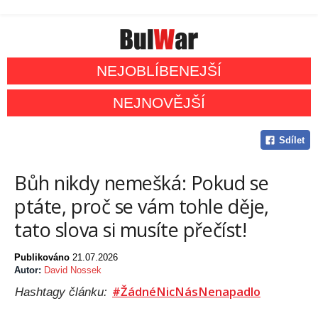
NEJOBLÍBENEJŠÍ
NEJNOVĚJŠÍ
Sdílet
Bůh nikdy nemešká: Pokud se
ptáte, proč se vám tohle děje,
tato slova si musíte přečíst!
Publikováno
21.07.2026
Autor:
David Nossek
#ŽádnéNicNásNenapadlo
Hashtagy článku: