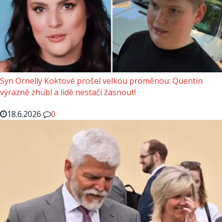
Syn Ornelly Koktové prošel velkou proměnou: Quentin
výrazně zhubl a lidé nestačí žasnout!
18.6.2026
0