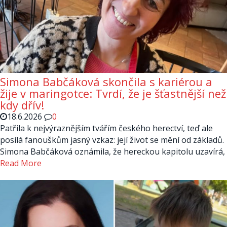
Simona Babčáková skončila s kariérou a
žije v maringotce: Tvrdí, že je šťastnější než
kdy dřív!
18.6.2026
0
Patřila k nejvýraznějším tvářím českého herectví, teď ale
posílá fanouškům jasný vzkaz: její život se mění od základů.
Simona Babčáková oznámila, že hereckou kapitolu uzavírá,
Read More