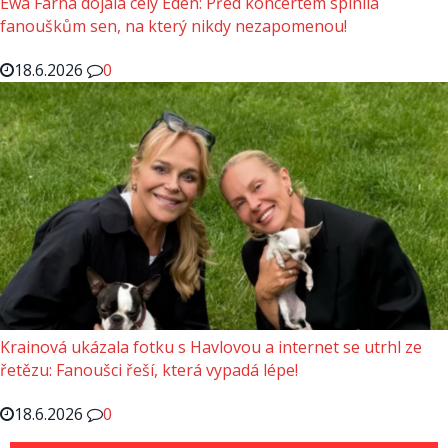
Ewa Farna dojala celý Eden: Před koncertem splnila
fanouškům sen, na který nikdy nezapomenou!
18.6.2026
0
Krainová ukázala fotku s Havlovou a internet se utrhl ze
řetězu: Fanoušci řeší, která vypadá lépe!
18.6.2026
0