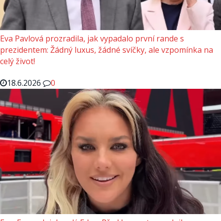
Eva Pavlová prozradila, jak vypadalo první rande s
prezidentem: Žádný luxus, žádné svíčky, ale vzpomínka na
celý život!
18.6.2026
0