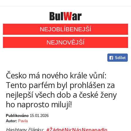
NEJOBLÍBENEJŠÍ
NEJNOVĚJŠÍ
Sdílet
Česko má nového krále vůní:
Tento parfém byl prohlášen za
nejlepší všech dob a české ženy
ho naprosto milují!
Publikováno
15.01.2026
Autor:
Pavla
#ŽádnéNicNásNenapadlo
Hashtagy článku: