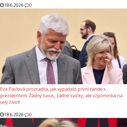
18.6.2026
0
Eva Pavlová prozradila, jak vypadalo první rande s
prezidentem: Žádný luxus, žádné svíčky, ale vzpomínka na
celý život!
18.6.2026
0