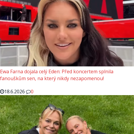
Ewa Farna dojala celý Eden: Před koncertem splnila
fanouškům sen, na který nikdy nezapomenou!
18.6.2026
0