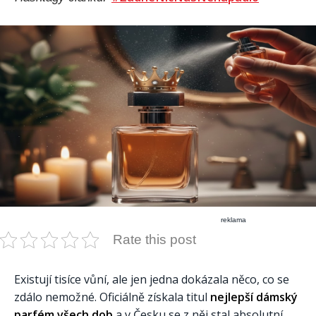
reklama
Rate this post
Existují tisíce vůní, ale jen jedna dokázala něco, co se
zdálo nemožné. Oficiálně získala titul
nejlepší dámský
parfém všech dob
a v Česku se z něj stal absolutní