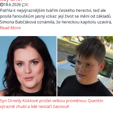
18.6.2026
0
Patřila k nejvýraznějším tvářím českého herectví, teď ale
posílá fanouškům jasný vzkaz: její život se mění od základů.
Simona Babčáková oznámila, že hereckou kapitolu uzavírá,
Read More
Syn Ornelly Koktové prošel velkou proměnou: Quentin
výrazně zhubl a lidé nestačí žasnout!