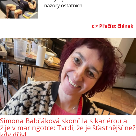
názory ostatních
Simona Babčáková skončila s kariérou a
žije v maringotce: Tvrdí, že je šťastnější než
kdy dřív!