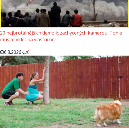
20 nejbrutálnějších demolic zachycených kamerou: Tohle
musíte vidět na vlastní oči!
6.8.2026
0