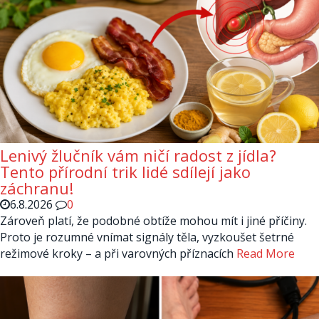
Lenivý žlučník vám ničí radost z jídla?
Tento přírodní trik lidé sdílejí jako
záchranu!
6.8.2026
0
Zároveň platí, že podobné obtíže mohou mít i jiné příčiny.
Proto je rozumné vnímat signály těla, vyzkoušet šetrné
režimové kroky – a při varovných příznacích
Read More