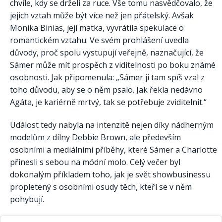
chvíle, kdy se drželi za ruce. Vše tomu nasvědčovalo, že
jejich vztah může být více než jen přátelský. Avšak
Monika Binias, její matka, vyvrátila spekulace o
romantickém vztahu. Ve svém prohlášení uvedla
důvody, proč spolu vystupují veřejně, naznačující, že
Sámer může mít prospěch z viditelnosti po boku známé
osobnosti. Jak připomenula: „Sámer ji tam spíš vzal z
toho důvodu, aby se o něm psalo. Jak řekla nedávno
Agáta, je kariérně mrtvý, tak se potřebuje zviditelnit.“
Událost tedy nabyla na intenzitě nejen díky nádherným
modelům z dílny Debbie Brown, ale především
osobními a mediálními příběhy, které Sámer a Charlotte
přinesli s sebou na módní molo. Celý večer byl
dokonalým příkladem toho, jak je svět showbusinessu
propletený s osobními osudy těch, kteří se v něm
pohybují.