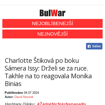
NEJOBLÍBENEJŠÍ
NEJNOVĚJŠÍ
Sdílet
Charlotte Štiková po boku
Sámera Issy: Drželi se za ruce.
Takhle na to reagovala Monika
Binias
Publikováno
04.07.2024
Autor:
David Nossek
#ŽádnéNicNásNenapadlo
Hashtagy článku: