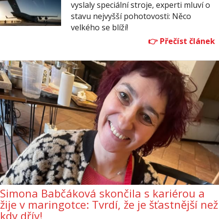
vyslaly speciální stroje, experti mluví o
stavu nejvyšší pohotovosti: Něco
velkého se blíží!
Simona Babčáková skončila s kariérou a
žije v maringotce: Tvrdí, že je šťastnější než
kdy dřív!