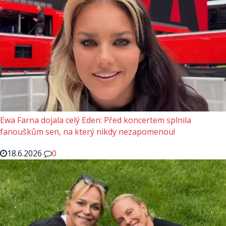
Ewa Farna dojala celý Eden: Před koncertem splnila
fanouškům sen, na který nikdy nezapomenou!
18.6.2026
0