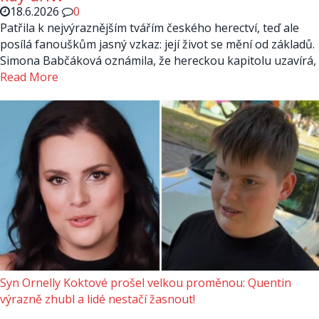
18.6.2026
0
Patřila k nejvýraznějším tvářím českého herectví, teď ale
posílá fanouškům jasný vzkaz: její život se mění od základů.
Simona Babčáková oznámila, že hereckou kapitolu uzavírá,
Read More
Syn Ornelly Koktové prošel velkou proměnou: Quentin
výrazně zhubl a lidé nestačí žasnout!