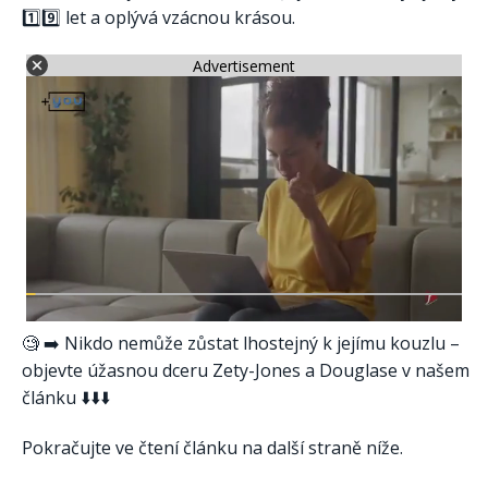
1️⃣9️⃣ let a oplývá vzácnou krásou.
Advertisement
🧐 ➡️ Nikdo nemůže zůstat lhostejný k jejímu kouzlu –
objevte úžasnou dceru Zety-Jones a Douglase v našem
článku ⬇️⬇️⬇️
Pokračujte ve čtení článku na další straně níže.