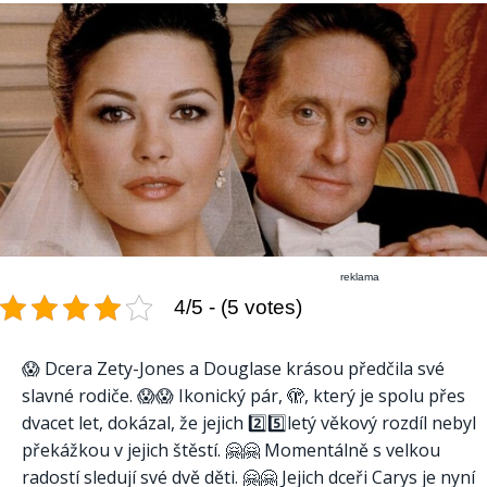
reklama
4/5 - (5 votes)
😱 Dcera Zety-Jones a Douglase krásou předčila své
slavné rodiče. 😱😱 Ikonický pár, 🫣, který je spolu přes
dvacet let, dokázal, že jejich 2️⃣5️⃣letý věkový rozdíl nebyl
překážkou v jejich štěstí. 🤗🤗 Momentálně s velkou
radostí sledují své dvě děti. 🤗🤗 Jejich dceři Carys je nyní