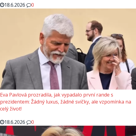
18.6.2026
0
Eva Pavlová prozradila, jak vypadalo první rande s
prezidentem: Žádný luxus, žádné svíčky, ale vzpomínka na
celý život!
18.6.2026
0