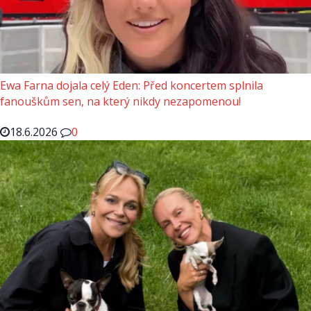
Ewa Farna dojala celý Eden: Před koncertem splnila
fanouškům sen, na který nikdy nezapomenou!
18.6.2026
0