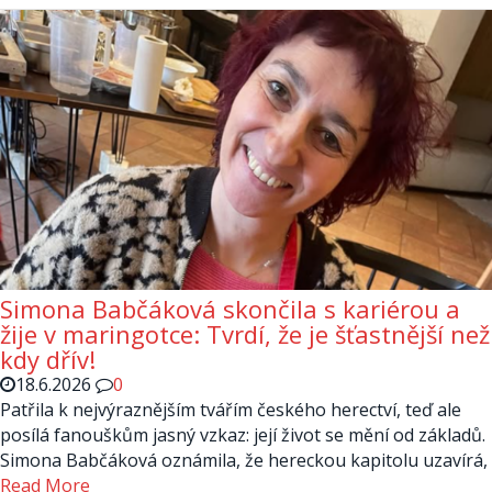
Simona Babčáková skončila s kariérou a
žije v maringotce: Tvrdí, že je šťastnější než
kdy dřív!
18.6.2026
0
Patřila k nejvýraznějším tvářím českého herectví, teď ale
posílá fanouškům jasný vzkaz: její život se mění od základů.
Simona Babčáková oznámila, že hereckou kapitolu uzavírá,
Read More