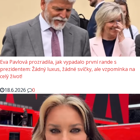
Eva Pavlová prozradila, jak vypadalo první rande s
prezidentem: Žádný luxus, žádné svíčky, ale vzpomínka na
celý život!
18.6.2026
0