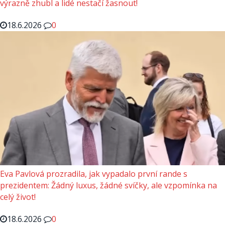
výrazně zhubl a lidé nestačí žasnout!
18.6.2026
0
Eva Pavlová prozradila, jak vypadalo první rande s
prezidentem: Žádný luxus, žádné svíčky, ale vzpomínka na
celý život!
18.6.2026
0