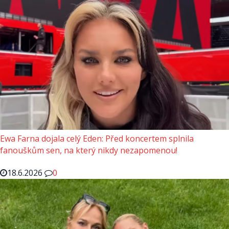
Ewa Farna dojala celý Eden: Před koncertem splnila
fanouškům sen, na který nikdy nezapomenou!
18.6.2026
0