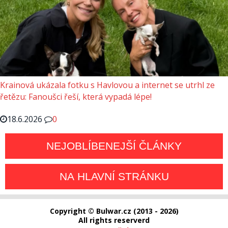
Krainová ukázala fotku s Havlovou a internet se utrhl ze
řetězu: Fanoušci řeší, která vypadá lépe!
18.6.2026
0
NEJOBLÍBENEJŠÍ ČLÁNKY
NA HLAVNÍ STRÁNKU
Copyright © Bulwar.cz (2013 - 2026)
All rights reserverd