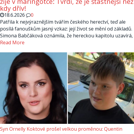
žije v maringotce: Tvrdí, že je šťastnější než
kdy dřív!
18.6.2026
0
Patřila k nejvýraznějším tvářím českého herectví, teď ale
posílá fanouškům jasný vzkaz: její život se mění od základů.
Simona Babčáková oznámila, že hereckou kapitolu uzavírá,
Read More
Syn Ornelly Koktové prošel velkou proměnou: Quentin