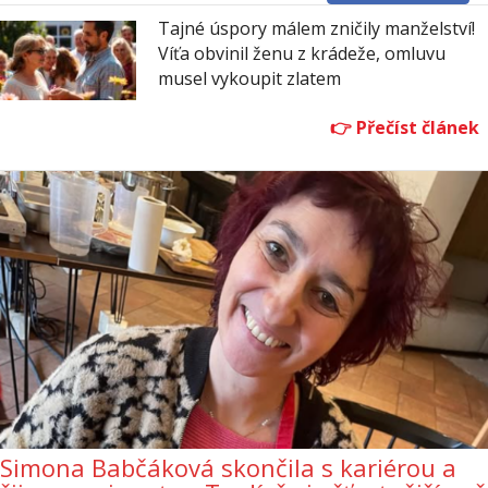
Tajné úspory málem zničily manželství!
Víťa obvinil ženu z krádeže, omluvu
musel vykoupit zlatem
Simona Babčáková skončila s kariérou a