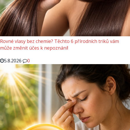
Rovné vlasy bez chemie? Těchto 6 přírodních triků vám
může změnit účes k nepoznání!
5.8.2026
0