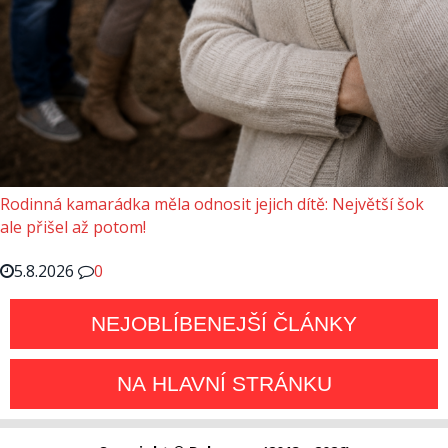
Rodinná kamarádka měla odnosit jejich dítě: Největší šok
ale přišel až potom!
5.8.2026
0
NEJOBLÍBENEJŠÍ ČLÁNKY
NA HLAVNÍ STRÁNKU