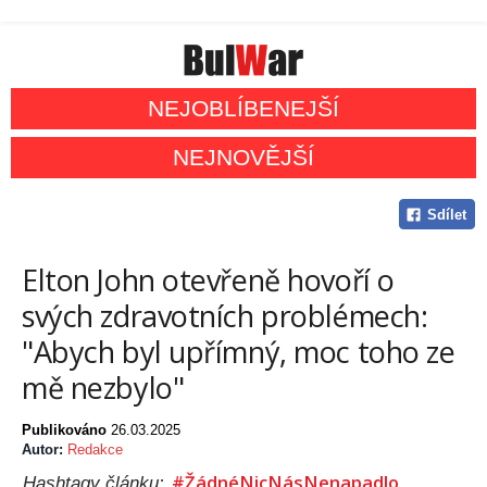
NEJOBLÍBENEJŠÍ
NEJNOVĚJŠÍ
Sdílet
Elton John otevřeně hovoří o
svých zdravotních problémech:
"Abych byl upřímný, moc toho ze
mě nezbylo"
Publikováno
26.03.2025
Autor:
Redakce
#ŽádnéNicNásNenapadlo
Hashtagy článku: