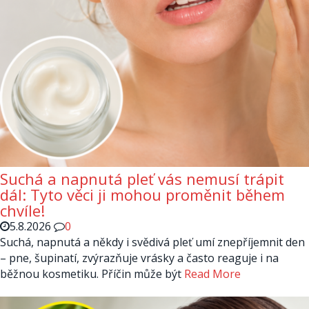
Suchá a napnutá pleť vás nemusí trápit
dál: Tyto věci ji mohou proměnit během
chvíle!
5.8.2026
0
Suchá, napnutá a někdy i svědivá pleť umí znepříjemnit den
– pne, šupinatí, zvýrazňuje vrásky a často reaguje i na
běžnou kosmetiku. Příčin může být
Read More