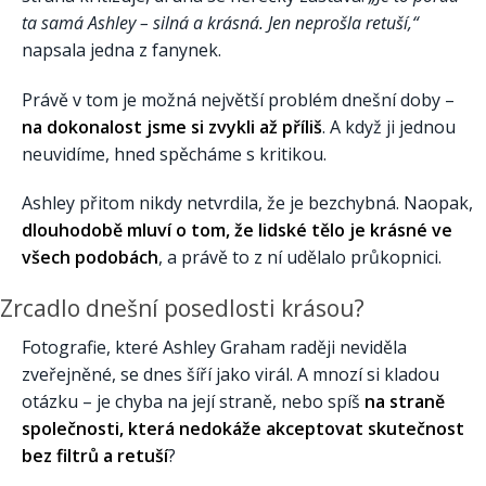
ta samá Ashley – silná a krásná. Jen neprošla retuší,“
napsala jedna z fanynek.
Právě v tom je možná největší problém dnešní doby –
na dokonalost jsme si zvykli až příliš
. A když ji jednou
neuvidíme, hned spěcháme s kritikou.
Ashley přitom nikdy netvrdila, že je bezchybná. Naopak,
dlouhodobě mluví o tom, že lidské tělo je krásné ve
všech podobách
, a právě to z ní udělalo průkopnici.
Zrcadlo dnešní posedlosti krásou?
Fotografie, které Ashley Graham raději neviděla
zveřejněné, se dnes šíří jako virál. A mnozí si kladou
otázku – je chyba na její straně, nebo spíš
na straně
společnosti, která nedokáže akceptovat skutečnost
bez filtrů a retuší
?