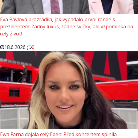
Eva Pavlová prozradila, jak vypadalo první rande s
prezidentem: Žádný luxus, žádné svíčky, ale vzpomínka na
celý život!
18.6.2026
0
Ewa Farna dojala celý Eden: Před koncertem splnila