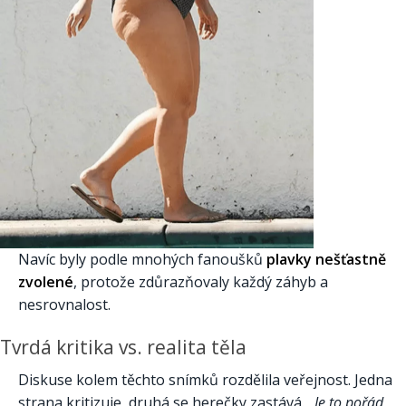
Navíc byly podle mnohých fanoušků
plavky nešťastně
zvolené
, protože zdůrazňovaly každý záhyb a
nesrovnalost.
Tvrdá kritika vs. realita těla
Diskuse kolem těchto snímků rozdělila veřejnost. Jedna
strana kritizuje, druhá se herečky zastává.
„Je to pořád