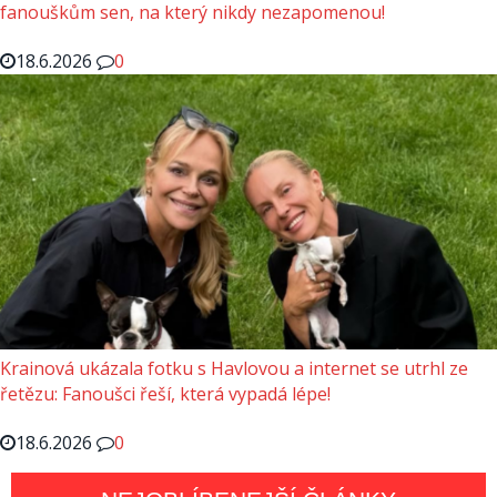
fanouškům sen, na který nikdy nezapomenou!
18.6.2026
0
Krainová ukázala fotku s Havlovou a internet se utrhl ze
řetězu: Fanoušci řeší, která vypadá lépe!
18.6.2026
0