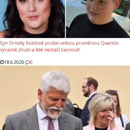
Syn Ornelly Koktové prošel velkou proměnou: Quentin
výrazně zhubl a lidé nestačí žasnout!
18.6.2026
0