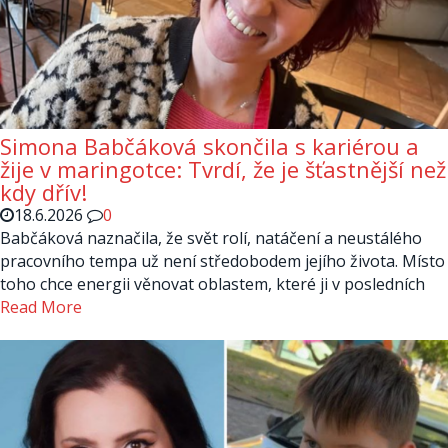
Simona Babčáková skončila s kariérou a
žije v maringotce: Tvrdí, že je šťastnější než
kdy dřív!
18.6.2026
0
Babčáková naznačila, že svět rolí, natáčení a neustálého
pracovního tempa už není středobodem jejího života. Místo
toho chce energii věnovat oblastem, které ji v posledních
Read More