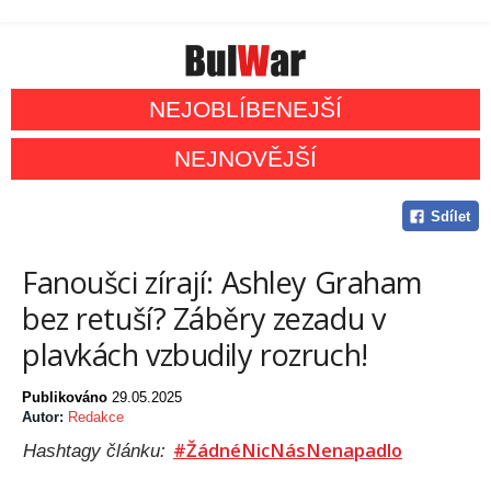
NEJOBLÍBENEJŠÍ
NEJNOVĚJŠÍ
Sdílet
Fanoušci zírají: Ashley Graham
bez retuší? Záběry zezadu v
plavkách vzbudily rozruch!
Publikováno
29.05.2025
Autor:
Redakce
#ŽádnéNicNásNenapadlo
Hashtagy článku: