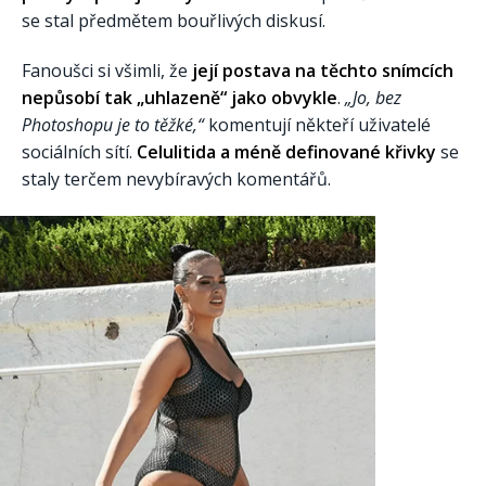
se stal předmětem bouřlivých diskusí.
Fanoušci si všimli, že
její postava na těchto snímcích
nepůsobí tak „uhlazeně“ jako obvykle
.
„Jo, bez
Photoshopu je to těžké,“
komentují někteří uživatelé
sociálních sítí.
Celulitida a méně definované křivky
se
staly terčem nevybíravých komentářů.