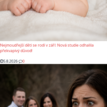
Nejmoudřejší děti se rodí v září: Nová studie odhalila
překvapivý důvod!
5.8.2026
0