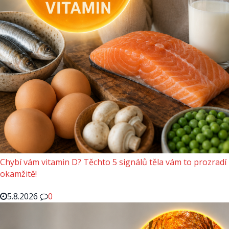
Chybí vám vitamin D? Těchto 5 signálů těla vám to prozradí
okamžitě!
5.8.2026
0