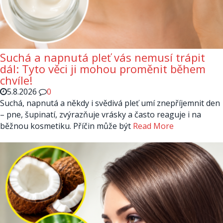
Suchá a napnutá pleť vás nemusí trápit
dál: Tyto věci ji mohou proměnit během
chvíle!
5.8.2026
0
Suchá, napnutá a někdy i svědivá pleť umí znepříjemnit den
– pne, šupinatí, zvýrazňuje vrásky a často reaguje i na
běžnou kosmetiku. Příčin může být
Read More