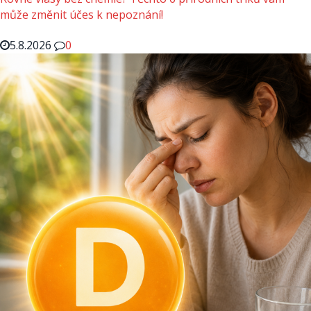
může změnit účes k nepoznání!
5.8.2026
0