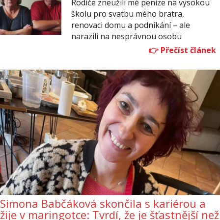
Rodiče zneužili mé peníze na vysokou
školu pro svatbu mého bratra,
renovaci domu a podnikání – ale
narazili na nesprávnou osobu
Simona Babčáková skončila s kariérou a
žije v maringotce: Tvrdí, že je šťastnější než