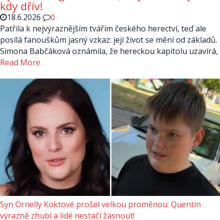
kdy dřív!
18.6.2026
0
Patřila k nejvýraznějším tvářím českého herectví, teď ale
posílá fanouškům jasný vzkaz: její život se mění od základů.
Simona Babčáková oznámila, že hereckou kapitolu uzavírá,
Read More
Syn Ornelly Koktové prošel velkou proměnou: Quentin
výrazně zhubl a lidé nestačí žasnout!