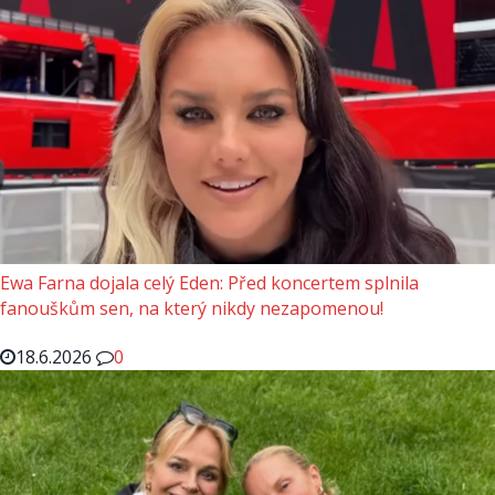
Ewa Farna dojala celý Eden: Před koncertem splnila
fanouškům sen, na který nikdy nezapomenou!
18.6.2026
0