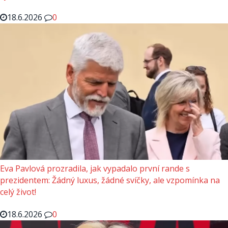
18.6.2026
0
Eva Pavlová prozradila, jak vypadalo první rande s
prezidentem: Žádný luxus, žádné svíčky, ale vzpomínka na
celý život!
18.6.2026
0