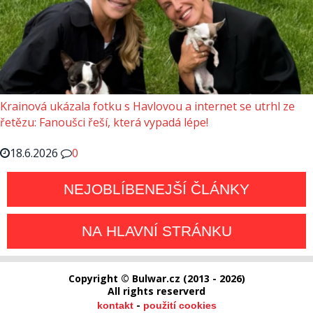
Krainová ukázala fotku s Havlovou a internet se utrhl ze
řetězu: Fanoušci řeší, která vypadá lépe!
18.6.2026
0
NEJOBLÍBENEJŠÍ ČLÁNKY
NA HLAVNÍ STRÁNKU
Copyright © Bulwar.cz (2013 - 2026)
All rights reserverd
-
kontakt
použití cookies