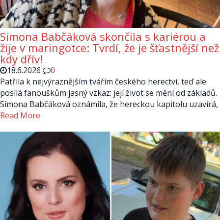
Simona Babčáková skončila s kariérou a
žije v maringotce: Tvrdí, že je šťastnější než
kdy dřív!
18.6.2026
0
Patřila k nejvýraznějším tvářím českého herectví, teď ale
posílá fanouškům jasný vzkaz: její život se mění od základů.
Simona Babčáková oznámila, že hereckou kapitolu uzavírá,
Read More