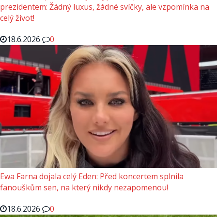
prezidentem: Žádný luxus, žádné svíčky, ale vzpomínka na
celý život!
18.6.2026
0
Ewa Farna dojala celý Eden: Před koncertem splnila
fanouškům sen, na který nikdy nezapomenou!
18.6.2026
0