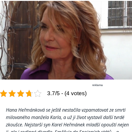
reklama
3.7/5 - (4 votes)
Hana Heřmánková se ještě nestačila vzpamatovat ze smrti
milovaného manžela Karla, a už ji život vystavil další tvrdé
zkoušce. Nejstarší syn Karel Heřmánek mladší opouští nejen
ji, ale i rodinné divadlo. Směřuje do Spojených států – a