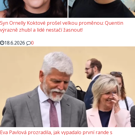
Syn Ornelly Koktové prošel velkou proměnou: Quentin
výrazně zhubl a lidé nestačí žasnout!
18.6.2026
0
Eva Pavlová prozradila, jak vypadalo první rande s