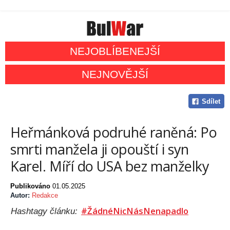
NEJOBLÍBENEJŠÍ
NEJNOVĚJŠÍ
Sdílet
Heřmánková podruhé raněná: Po
smrti manžela ji opouští i syn
Karel. Míří do USA bez manželky
Publikováno
01.05.2025
Autor:
Redakce
#ŽádnéNicNásNenapadlo
Hashtagy článku: