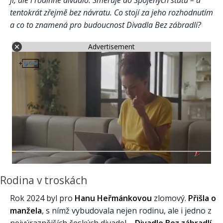
tentokrát zřejmě bez návratu. Co stojí za jeho rozhodnutím
a co to znamená pro budoucnost Divadla Bez zábradlí?
Advertisement
Rodina v troskách
Rok 2024 byl pro
Hanu Heřmánkovou
zlomový.
Přišla o
manžela
, s nímž vybudovala nejen rodinu, ale i jedno z
nejvýraznějších českých divadel –
Divadlo Bez zábradlí
.