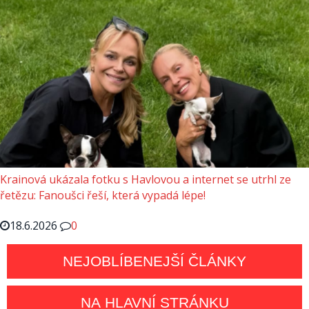
Krainová ukázala fotku s Havlovou a internet se utrhl ze
řetězu: Fanoušci řeší, která vypadá lépe!
18.6.2026
0
NEJOBLÍBENEJŠÍ ČLÁNKY
NA HLAVNÍ STRÁNKU