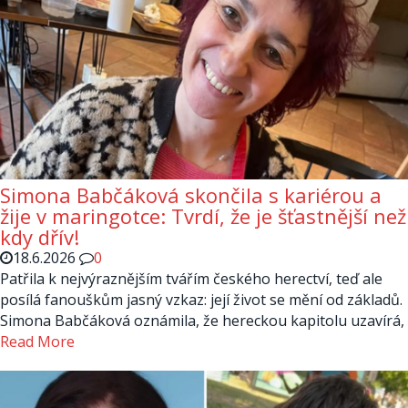
Simona Babčáková skončila s kariérou a
žije v maringotce: Tvrdí, že je šťastnější než
kdy dřív!
18.6.2026
0
Patřila k nejvýraznějším tvářím českého herectví, teď ale
posílá fanouškům jasný vzkaz: její život se mění od základů.
Simona Babčáková oznámila, že hereckou kapitolu uzavírá,
Read More