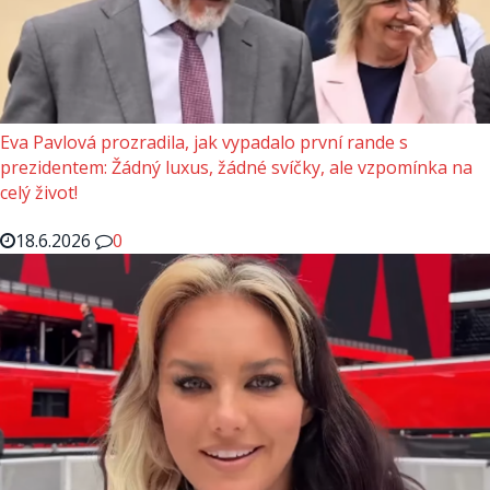
Eva Pavlová prozradila, jak vypadalo první rande s
prezidentem: Žádný luxus, žádné svíčky, ale vzpomínka na
celý život!
18.6.2026
0