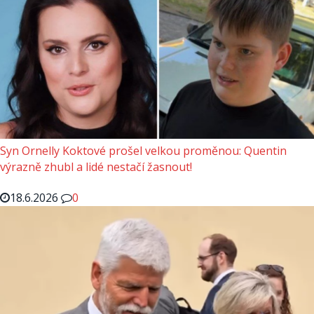
Syn Ornelly Koktové prošel velkou proměnou: Quentin
výrazně zhubl a lidé nestačí žasnout!
18.6.2026
0