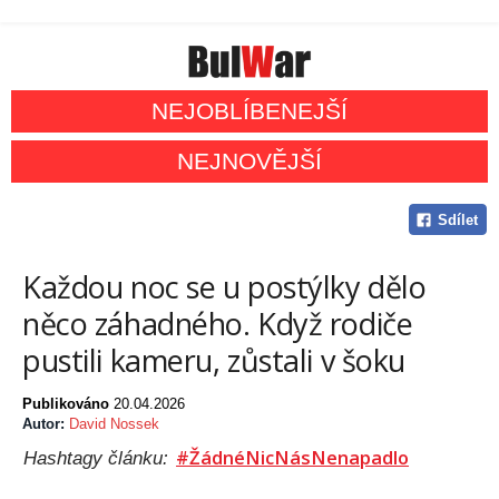
NEJOBLÍBENEJŠÍ
NEJNOVĚJŠÍ
Sdílet
Každou noc se u postýlky dělo
něco záhadného. Když rodiče
pustili kameru, zůstali v šoku
Publikováno
20.04.2026
Autor:
David Nossek
#ŽádnéNicNásNenapadlo
Hashtagy článku: