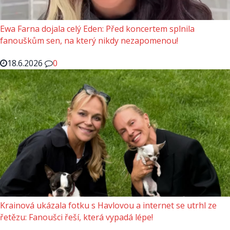
Ewa Farna dojala celý Eden: Před koncertem splnila
fanouškům sen, na který nikdy nezapomenou!
18.6.2026
0
Krainová ukázala fotku s Havlovou a internet se utrhl ze
řetězu: Fanoušci řeší, která vypadá lépe!