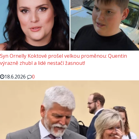
Syn Ornelly Koktové prošel velkou proměnou: Quentin
výrazně zhubl a lidé nestačí žasnout!
18.6.2026
0