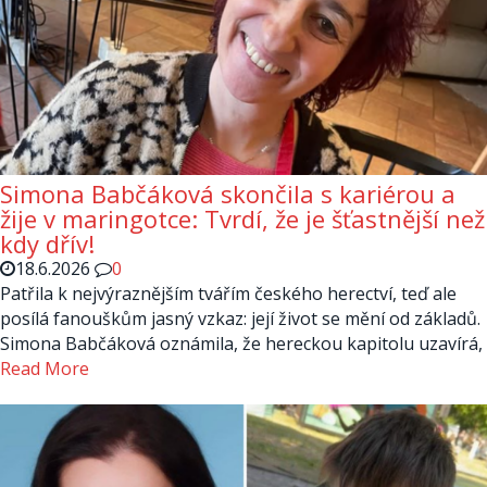
Simona Babčáková skončila s kariérou a
žije v maringotce: Tvrdí, že je šťastnější než
kdy dřív!
18.6.2026
0
Patřila k nejvýraznějším tvářím českého herectví, teď ale
posílá fanouškům jasný vzkaz: její život se mění od základů.
Simona Babčáková oznámila, že hereckou kapitolu uzavírá,
Read More