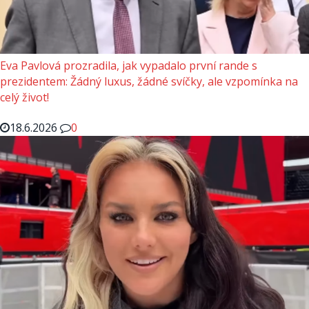
Eva Pavlová prozradila, jak vypadalo první rande s
prezidentem: Žádný luxus, žádné svíčky, ale vzpomínka na
celý život!
18.6.2026
0