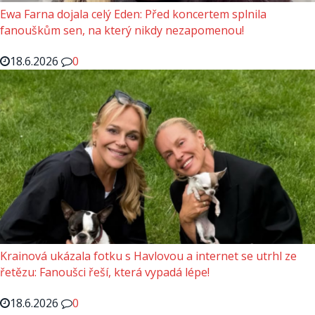
Ewa Farna dojala celý Eden: Před koncertem splnila
fanouškům sen, na který nikdy nezapomenou!
18.6.2026
0
Krainová ukázala fotku s Havlovou a internet se utrhl ze
řetězu: Fanoušci řeší, která vypadá lépe!
18.6.2026
0