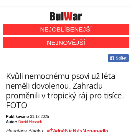
NEJOBLÍBENEJŠÍ
NEJNOVĚJŠÍ
Sdílet
Kvůli nemocnému psovi už léta
neměli dovolenou. Zahradu
proměnili v tropický ráj pro tisíce.
FOTO
Publikováno
31.12.2025
Autor:
David Nossek
#ŽádnéNicNásNenapadlo
Hashtagy článku: