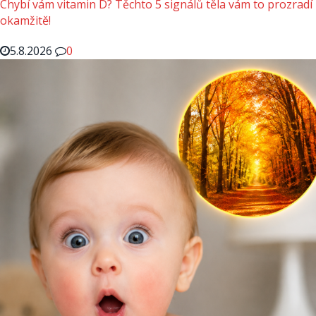
Chybí vám vitamin D? Těchto 5 signálů těla vám to prozradí
okamžitě!
5.8.2026
0