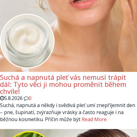
Suchá a napnutá pleť vás nemusí trápit
dál: Tyto věci ji mohou proměnit během
chvíle!
5.8.2026
0
Suchá, napnutá a někdy i svědivá pleť umí znepříjemnit den
– pne, šupinatí, zvýrazňuje vrásky a často reaguje i na
běžnou kosmetiku. Příčin může být
Read More