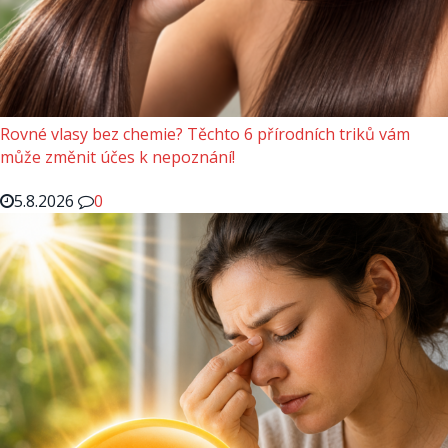
Rovné vlasy bez chemie? Těchto 6 přírodních triků vám
může změnit účes k nepoznání!
5.8.2026
0