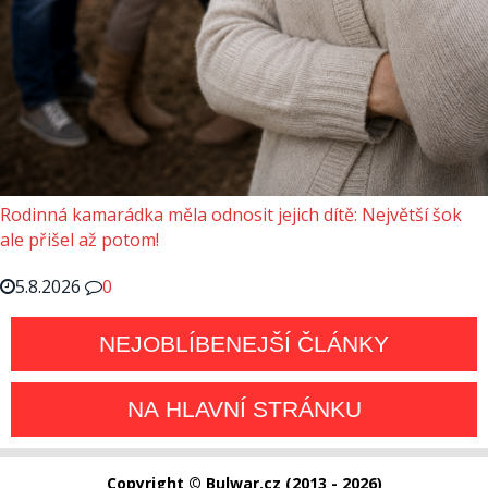
Rodinná kamarádka měla odnosit jejich dítě: Největší šok
ale přišel až potom!
5.8.2026
0
NEJOBLÍBENEJŠÍ ČLÁNKY
NA HLAVNÍ STRÁNKU
Copyright © Bulwar.cz (2013 - 2026)