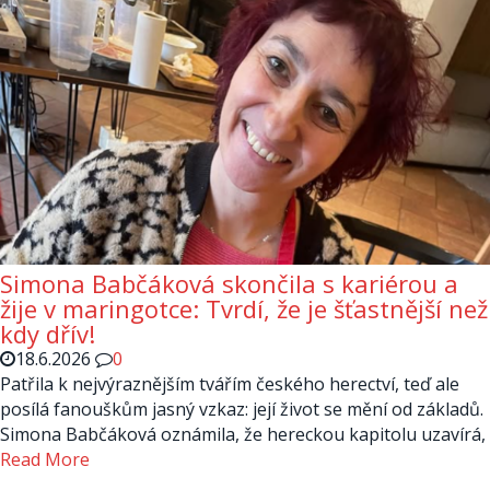
Simona Babčáková skončila s kariérou a
žije v maringotce: Tvrdí, že je šťastnější než
kdy dřív!
18.6.2026
0
Patřila k nejvýraznějším tvářím českého herectví, teď ale
posílá fanouškům jasný vzkaz: její život se mění od základů.
Simona Babčáková oznámila, že hereckou kapitolu uzavírá,
Read More