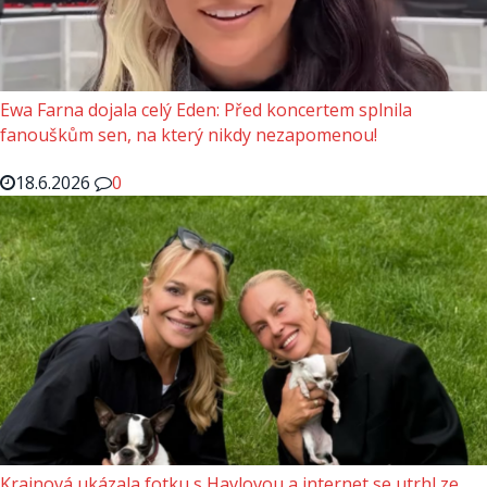
Ewa Farna dojala celý Eden: Před koncertem splnila
fanouškům sen, na který nikdy nezapomenou!
18.6.2026
0
Krainová ukázala fotku s Havlovou a internet se utrhl ze