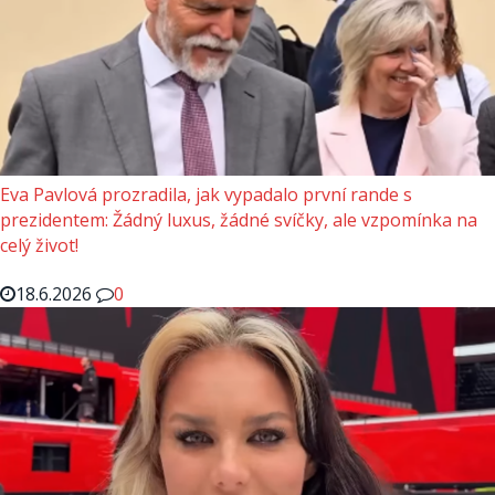
Eva Pavlová prozradila, jak vypadalo první rande s
prezidentem: Žádný luxus, žádné svíčky, ale vzpomínka na
celý život!
18.6.2026
0