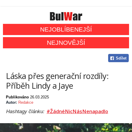
NEJOBLÍBENEJŠÍ
NEJNOVĚJŠÍ
Sdílet
Láska přes generační rozdíly:
Příběh Lindy a Jaye
Publikováno
26.03.2025
Autor:
Redakce
#ŽádnéNicNásNenapadlo
Hashtagy článku: